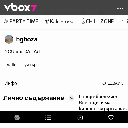
Member of
👾
🎉 PARTY TIME
👂 Клю – клю
🪀CHILL ZONE
⭐Li
bgboza
YOUtube КАНАЛ
Twitter - Туитър
target="blank">Гуугъл +
Инфо
СЛЕДВАЙ
3
VBlog TV
Потребителят
Лично съдържание
все още няма
С какво се занимавам можете да видите ТУК
качено съдържание.
УЕБ ДИЗАЙН