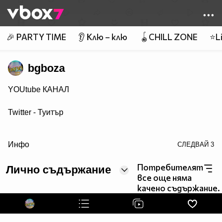
Member of
👾
🎉 PARTY TIME
👂 Клю – клю
🪀CHILL ZONE
⭐Li
bgboza
YOUtube КАНАЛ
Twitter - Туитър
target="blank">Гуугъл +
Инфо
СЛЕДВАЙ
3
VBlog TV
Потребителят
Лично съдържание
все още няма
С какво се занимавам можете да видите ТУК
качено съдържание.
УЕБ ДИЗАЙН