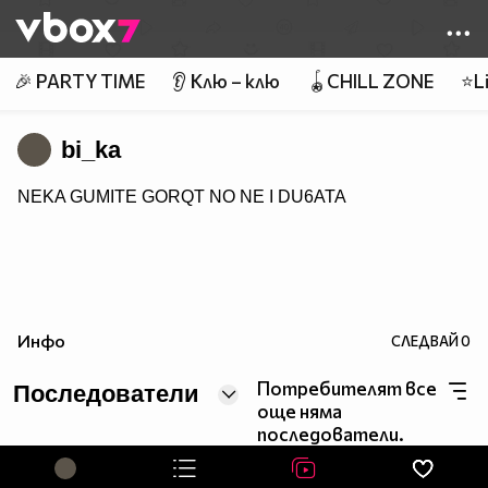
Member of
👾
🎉 PARTY TIME
👂 Клю – клю
🪀CHILL ZONE
⭐Li
bi_ka
NEKA GUMITE GORQT NO NE I DU6ATA
Инфо
СЛЕДВАЙ
0
Потребителят все
Последователи
още няма
последователи.