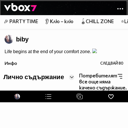
Member of
👾
🎉 PARTY TIME
👂 Клю – клю
🪀CHILL ZONE
⭐Li
biby
Life begins at the end of your comfort zone.
Инфо
СЛЕДВАЙ
80
Потребителят
Лично съдържание
все още няма
качено съдържание.