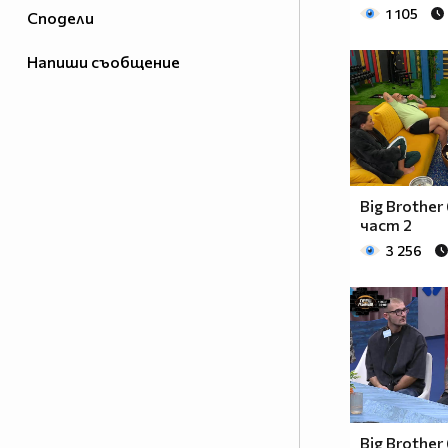
1 105
Сподели
Напиши съобщение
Big Brother
част 2
3 256
Big Brother