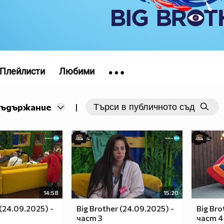
Плейлисти
Любими
съдържание
|
14:58
15:20
 (24.09.2025) -
Big Brother (24.09.2025) -
Big Bro
част 3
част 4