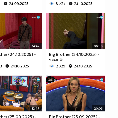
5
24.09.2025
3 727
24.10.2025
14:42
06:36
ther (24.10.2025) -
Big Brother (24.10.2025) -
част 5
93
24.10.2025
2 329
24.10.2025
12:47
20:03
ther (25.09.2025) -
Big Brother (25.09.2025) -