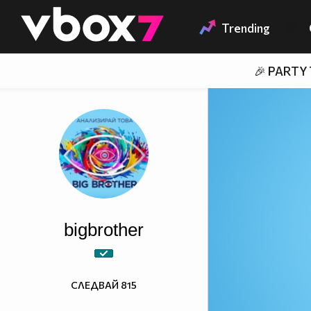
Member of
👾
Trending
🎉 PARTY
bigbrother
СЛЕДВАЙ
815