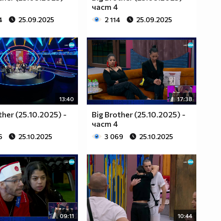
част 4
4
25.09.2025
2 114
25.09.2025
13:40
17:38
ther (25.10.2025) -
Big Brother (25.10.2025) -
част 4
6
25.10.2025
3 069
25.10.2025
09:11
10:44