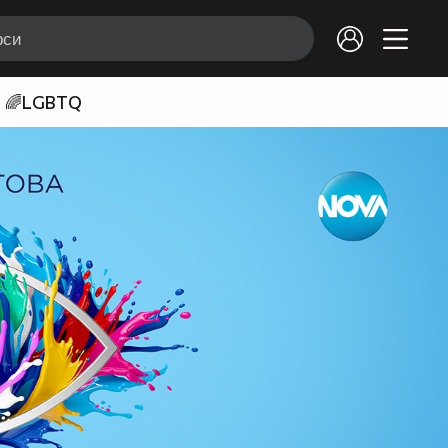
🌈LGBTQ