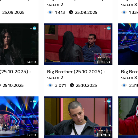
част 2
част 3
25.09.2025
1 413
25.09.2025
1 33
14:59
20:53
(25.10.2025) -
Big Brother (25.10.2025) -
Big Bro
част 2
част 3
25.10.2025
3 071
25.10.2025
2 31
12:59
12:08