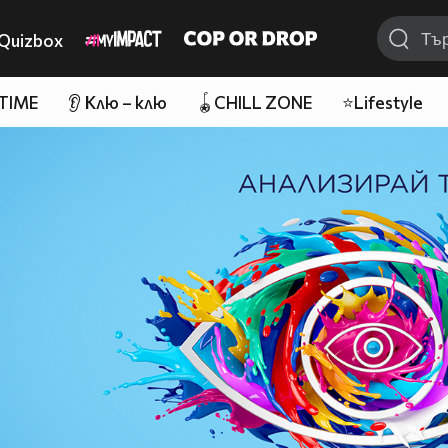
Quizbox
 TIME
👂 Клю – клю
🪀CHILL ZONE
⭐Lifestyle