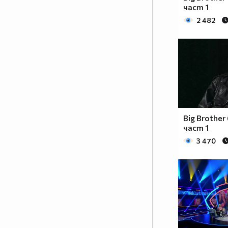
част 1
2 482
Big Brother 
част 1
3 470