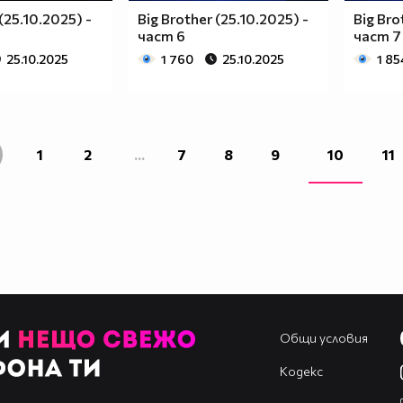
(25.10.2025) -
Big Brother (25.10.2025) -
Big Bro
част 6
част 7
25.10.2025
1 760
25.10.2025
1 85
1
2
...
7
8
9
10
11
Общи условия
Кодекс