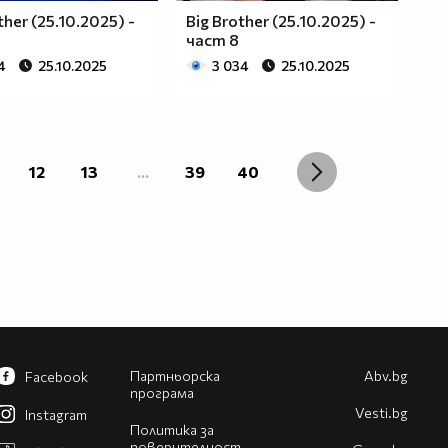
ther (25.10.2025) -
Big Brother (25.10.2025) -
част 8
4
25.10.2025
3 034
25.10.2025
12
13
...
39
40
Партньорска
Abv.bg
Facebook
програма
Vesti.bg
Instagram
Политика за
поверителност