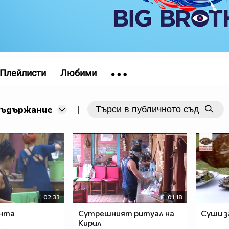
Плейлисти
Любими
съдържание
|
02:33
01:18
нта
Сутрешният ритуал на
Суши з
!
Кирил