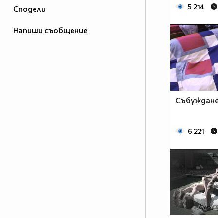
5 214
Сподели
Напиши съобщение
Събуждане
6 221