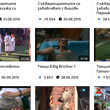
рантите
Съквартирантите се
Съква
агажа си
забавляват с вицове
забавля
Перни
31.08.2015
76 564
20.08.2015
38 
03:55
01:16
ратството
Танци в Big Brother 1
Танцит
Гроши в
06.09.2015
3 657
28.06.2015
7 61