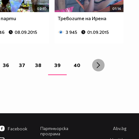
02:10
01:14
 парти
Тревогите на Ирена
846
08.09.2015
3 945
01.09.2015
36
37
38
39
40
Партньорска
Abv.bg
Facebook
програма