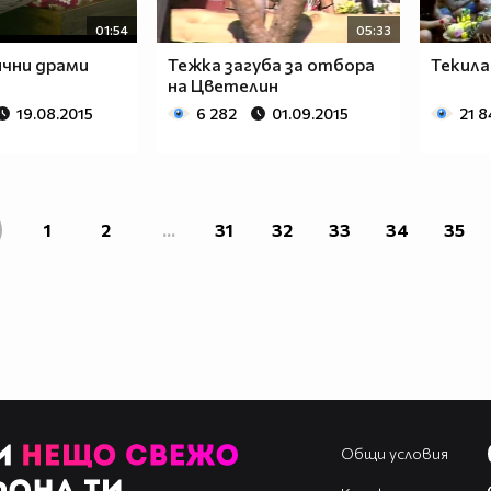
01:54
05:33
ични драми
Тежка загуба за отбора
Текила
на Цветелин
19.08.2015
6 282
01.09.2015
21 
1
2
...
31
32
33
34
35
Общи условия