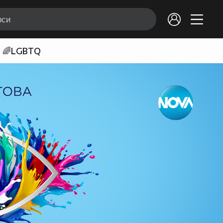
🌈LGBTQ