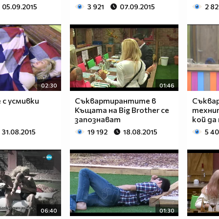
05.09.2015
3 921
07.09.2015
2 8
02:30
01:46
 с усмивки
Съквартирантите в
Съква
Къщата на Big Brother се
техни
запознават
кой да
31.08.2015
19 192
18.08.2015
5 4
06:40
01:30