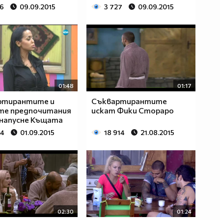
26
09.09.2015
3 727
09.09.2015
01:48
01:17
ртирантите и
Съквартирантите
те предпочитания
искат Фики Стораро
 напусне Къщата
04
01.09.2015
18 914
21.08.2015
02:30
01:24