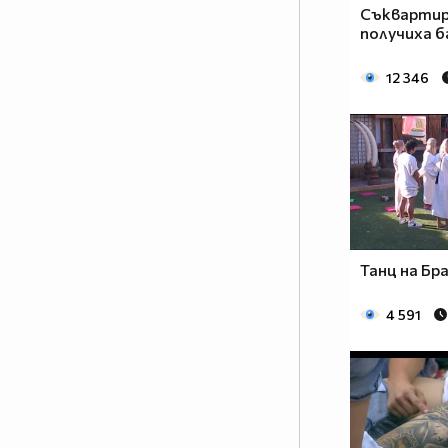
Съкварти
получиха б
12 346
Танц на Б
4 591