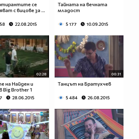
ртирантите се
Тайната на вечната
ват с вицове за ...
младост
к
558
22.08.2015
5 177
10.09.2015
02:28
00:31
е на Найден и
Танцът на Братухчев
 Big Brother 1
7
28.06.2015
5 484
26.08.2015