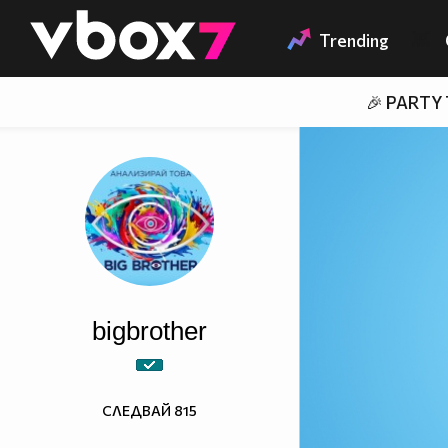
Member of
👾
Trending
🎉 PARTY
bigbrother
СЛЕДВАЙ
815