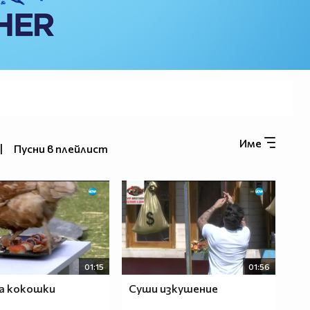
Име
|
Пусни в плейлист
01:15
01:56
а кокошки
Суши изкушение