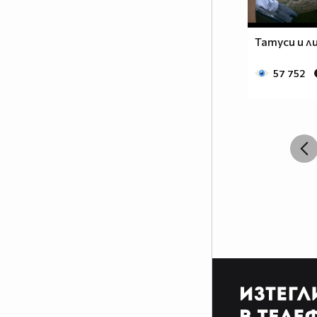
Татуси и л
57 752