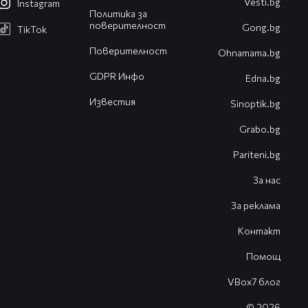
Vesti.bg
Instagram
Политика за
поверителност
Gong.bg
TikTok
Поверителност
Оhnamama.bg
GDPR Инфо
Edna.bg
Известия
Sinoptik.bg
Grabo.bg
Pariteni.bg
За нас
За реклама
Контакт
Помощ
VBox7 блог
© 2026