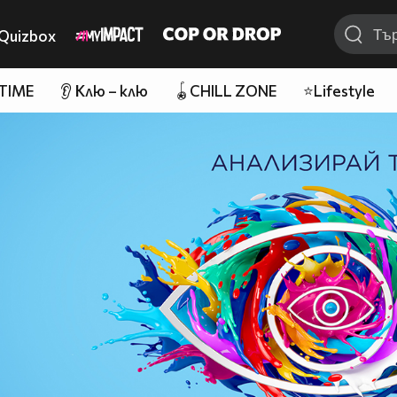
Quizbox
 TIME
👂 Клю – клю
🪀CHILL ZONE
⭐Lifestyle