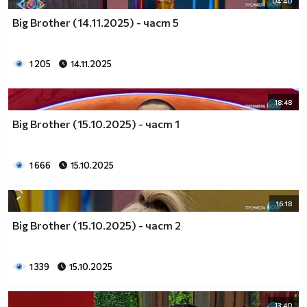
04:40
Big Brother (14.11.2025) - част 5
1 205
14.11.2025
18:48
Big Brother (15.10.2025) - част 1
1 666
15.10.2025
16:18
Big Brother (15.10.2025) - част 2
1 339
15.10.2025
13:40