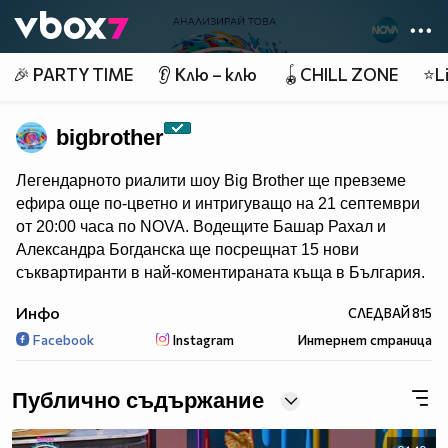
Member of
👾
🎉 PARTY TIME
👂 Клю – клю
🪀CHILL ZONE
⭐Li
bigbrother
Легендарното риалити шоу Big Brother ще превземе
ефира още по-цветно и интригуващо на 21 септември
от 20:00 часа по NOVA. Водещите Башар Рахал и
Александра Богданска ще посрещнат 15 нови
съквартиранти в най-коментираната къща в България.
Инфо
СЛЕДВАЙ
815
Facebook
Instagram
Интернет страница
Публично съдържание