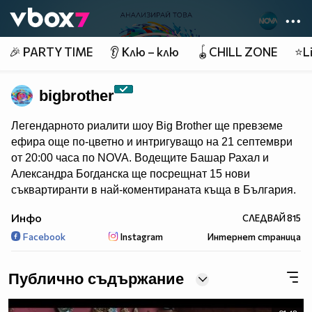
Member of
👾
🎉 PARTY TIME
👂 Клю – клю
🪀CHILL ZONE
⭐Li
bigbrother
Легендарното риалити шоу Big Brother ще превземе
ефира още по-цветно и интригуващо на 21 септември
от 20:00 часа по NOVA. Водещите Башар Рахал и
Александра Богданска ще посрещнат 15 нови
съквартиранти в най-коментираната къща в България.
Инфо
СЛЕДВАЙ
815
Facebook
Instagram
Интернет страница
Публично съдържание