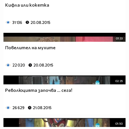
Кифла или кокетка
31 136
20.08.2015
01:33
Повелител на мухите
22 020
20.08.2015
02:35
Революцията започва ... сега!
26 629
21.08.2015
01:50