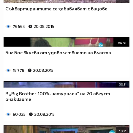
Съквартирантите се забавляват с вицове
76 564
20.08.2015
06:04
Биг Бос вкусва от удоволствието на власта
18 778
20.08.2015
00:31
В „Big Brother 100% натурален” на 20 август
очаквайте
60 025
20.08.2015
10:21