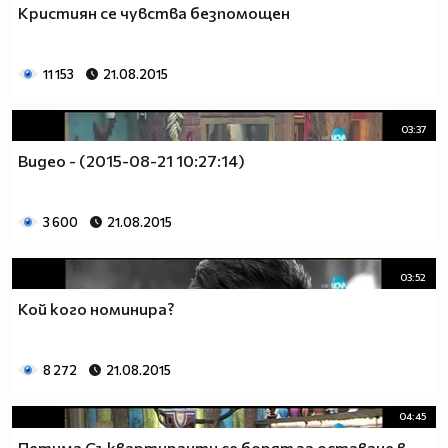
Кристиян се чувства безпомощен
11 153
21.08.2015
03:37
Видео - (2015-08-21 10:27:14)
3 600
21.08.2015
03:52
Кой кого номинира?
8 272
21.08.2015
04:45
Петима Съквартиранти се борят за оставане в