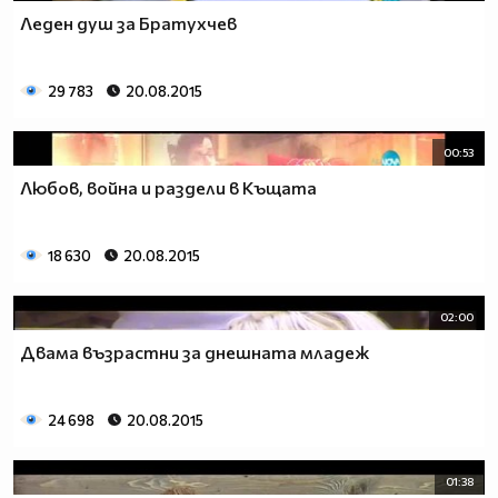
Леден душ за Братухчев
29 783
20.08.2015
00:53
Любов, война и раздели в Къщата
18 630
20.08.2015
02:00
Двама възрастни за днешната младеж
24 698
20.08.2015
01:38