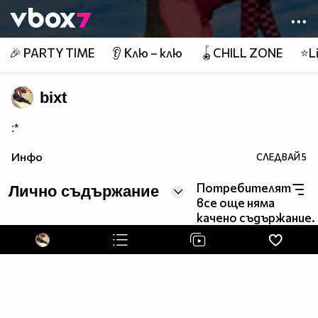
Member of
👾
🎉 PARTY TIME
👂 Клю – клю
🪀CHILL ZONE
⭐Li
bixt
:*
Инфо
СЛЕДВАЙ
5
Потребителят
Лично съдържание
все още няма
качено съдържание.