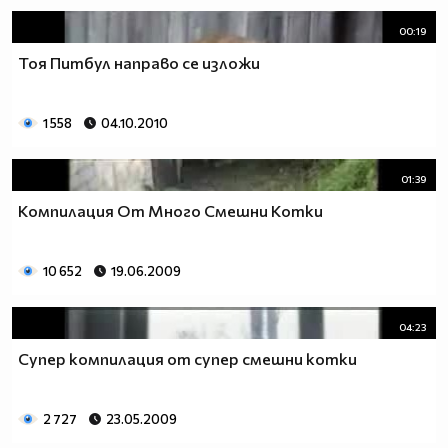
00:19
Тоя Питбул направо се изложи
1 558
04.10.2010
01:39
Компилация От Много Смешни Котки
10 652
19.06.2009
04:23
Супер компилация от супер смешни котки
2 727
23.05.2009