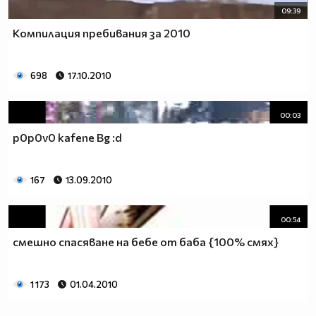
09:39
Компилация пребивания за 2010
698
17.10.2010
00:03
p0p0v0 kafene Bg :d
167
13.09.2010
00:54
смешно спасяване на бебе от баба {100% смях}
1 173
01.04.2010