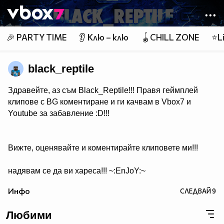
Member of
👾
🎉 PARTY TIME
👂 Клю – клю
🪀CHILL ZONE
⭐Li
black_reptile
Здравейте, аз съм Black_Reptile!!! Правя геймплей
клипове с BG коментиране и ги качвам в Vbox7 и
Youtube за забавление :D!!!
Вижте, оценявайте и коментирайте клиповете ми!!!
надявам се да ви хареса!!! ~:EnJoY:~
Инфо
СЛЕДВАЙ
9
Любими