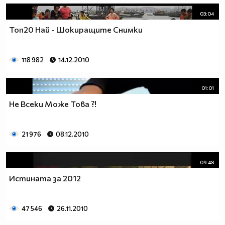
03:04
Топ20 Най - Шокиращите Снимки
118 982
14.12.2010
01:01
Не Всеки Може Това ?!
21 976
08.12.2010
09:48
Истината за 2012
47 546
26.11.2010