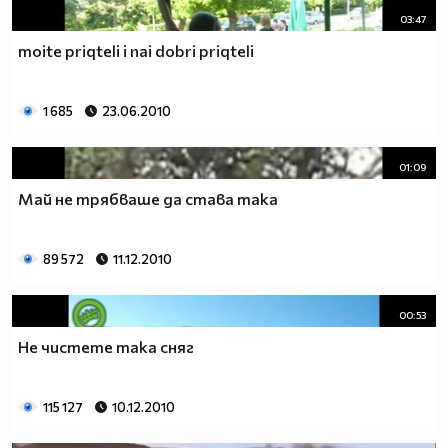
03:47
moite priqteli i nai dobri priqteli
1 685
23.06.2010
01:09
Май не трябваше да става така
89 572
11.12.2010
00:53
Не чистете така сняг
115 127
10.12.2010