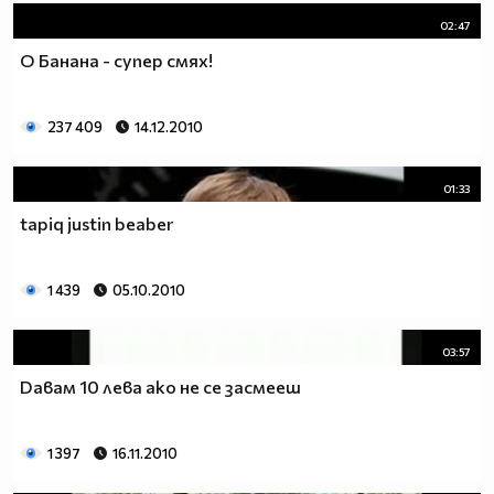
02:47
О Банана - супер смях!
237 409
14.12.2010
01:33
tapiq justin beaber
1 439
05.10.2010
03:57
Dавам 10 лева ако не се засмееш
1 397
16.11.2010