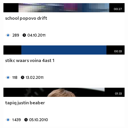
00:27
school popovo drift
289
04.10.2011
00:33
stikc waars voina 4ast 1
118
13.02.2011
01:33
tapiq justin beaber
1 439
05.10.2010