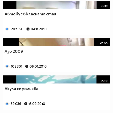
00:19
Автобус в класната стая
207 550
04.11.2010
03:00
Азо 2009
102 301
06.01.2010
00:13
Акула се усмихва
39 036
13.09.2010