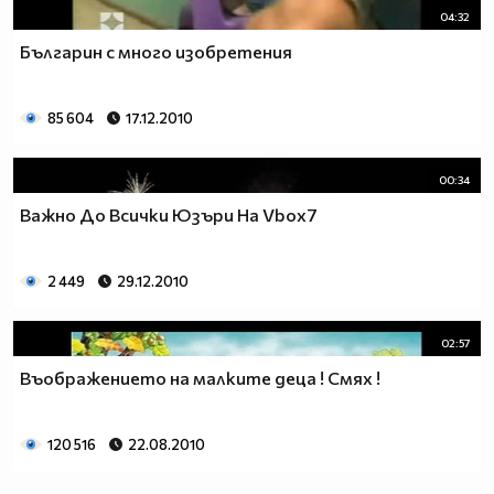
04:32
Българин с много изобретения
85 604
17.12.2010
00:34
Важно До Всички Юзъри На Vbox7
2 449
29.12.2010
02:57
Въображението на малките деца ! Смях !
120 516
22.08.2010