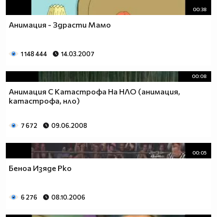
00:38
Анимация - Здрасти Мамо
1 148 444
14.03.2007
00:08
Анимация С Катастрофа На НЛО (анимация,
катастрофа, нло)
7 672
09.06.2008
00:05
Беноа Изяде Рко
6 276
08.10.2006