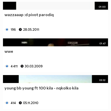
01:00
wazzaaap :d pivot parodiq
196
28.05.2011
01:47
wwe
4 411
30.03.2009
03:32
young bb young ft 100 kila - nqkolko kila
414
05.11.2010