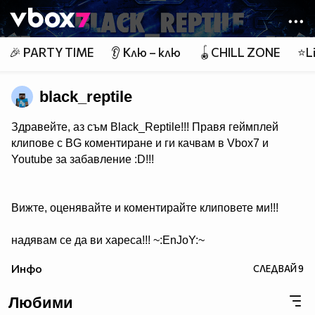
Member of
👾
🎉 PARTY TIME
👂 Клю – клю
🪀CHILL ZONE
⭐Li
black_reptile
Здравейте, аз съм Black_Reptile!!! Правя геймплей
клипове с BG коментиране и ги качвам в Vbox7 и
Youtube за забавление :D!!!
Вижте, оценявайте и коментирайте клиповете ми!!!
надявам се да ви хареса!!! ~:EnJoY:~
Инфо
СЛЕДВАЙ
9
Любими