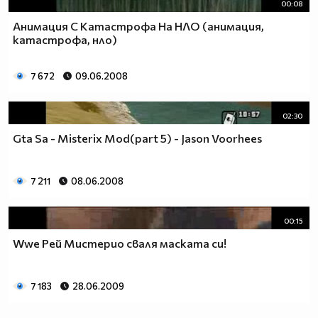
00:08
Анимация С Катастрофа На НЛО (анимация,
катастрофа, нло)
7 672
09.06.2008
02:30
Gta Sa - Misterix Mod(part 5) - Jason Voorhees
7 211
08.06.2008
00:15
Wwe Рей Мистерио сваля маската си!
7 183
28.06.2009