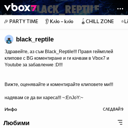
Member of
👾
🎉 PARTY TIME
👂 Клю – клю
🪀CHILL ZONE
⭐Li
black_reptile
Здравейте, аз съм Black_Reptile!!! Правя геймплей
клипове с BG коментиране и ги качвам в Vbox7 и
Youtube за забавление :D!!!
Вижте, оценявайте и коментирайте клиповете ми!!!
надявам се да ви хареса!!! ~:EnJoY:~
Инфо
СЛЕДВАЙ
9
Любими