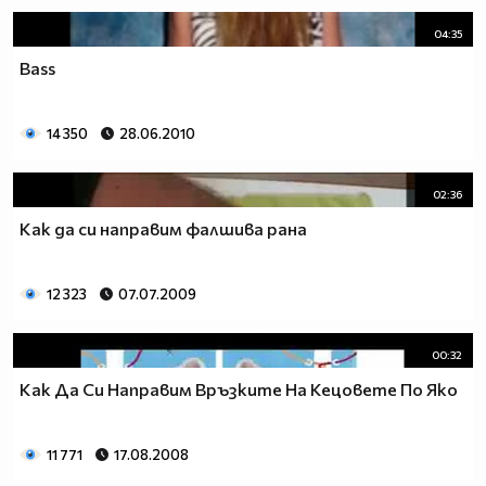
04:35
Bass
14 350
28.06.2010
02:36
Как да си направим фалшива рана
12 323
07.07.2009
00:32
Как Да Си Направим Връзките На Кецовете По Яко
11 771
17.08.2008