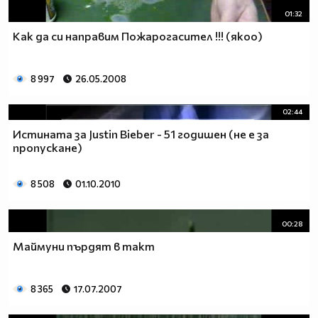
01:32
Как да си направим Пожарогасител !!! (якоо)
8 997
26.05.2008
02:44
Истината за Justin Bieber - 51 годишен (не е за
пропускане)
8 508
01.10.2010
00:28
Маймуни пърдят в такт
8 365
17.07.2007