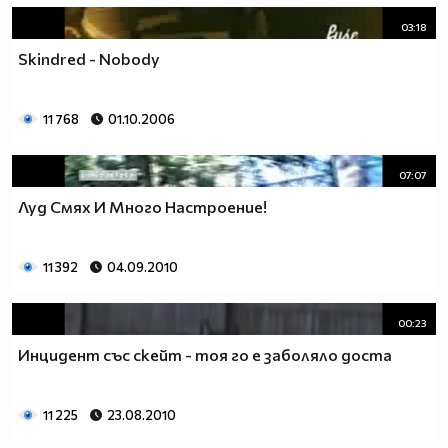
03:18
Skindred - Nobody
11 768
01.10.2006
07:07
Луд Смях И Много Настроение!
11 392
04.09.2010
00:23
Инцидент със скейт - тоя го е заболяло доста
11 225
23.08.2010