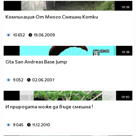
01:39
Компилация От Много Смешни Котки
10 652
19.06.2009
01:38
Gta San Andreas Base Jump
9 052
02.06.2007
01:50
И природата може да бъде смешна !
9 045
11.12.2010