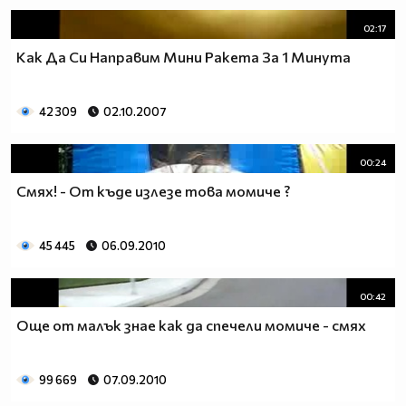
02:17
Как Да Си Направим Мини Ракета За 1 Минута
42 309
02.10.2007
00:24
Смях! - От къде излезе това момиче ?
45 445
06.09.2010
00:42
Още от малък знае как да спечели момиче - смях
99 669
07.09.2010