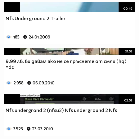
00:46
Nfs Underground 2 Trailer
185
24.01.2009
01:53
9.99 лв. ви давам ако не се пръснете от смях (hq)
=dd
2 958
06.09.2010
02:53
Nfs undergrond 2 (nfsu2) Nfs underground 2 Nfs
3 523
23.03.2010