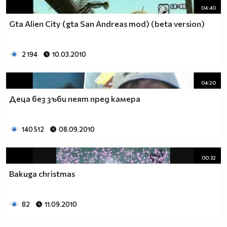
04:40
Gta Alien City (gta San Andreas mod) (beta version)
2 194
10.03.2010
04:20
Деца без зъби пеят пред камера
140 512
08.09.2010
00:32
Bakuga christmas
82
11.09.2010