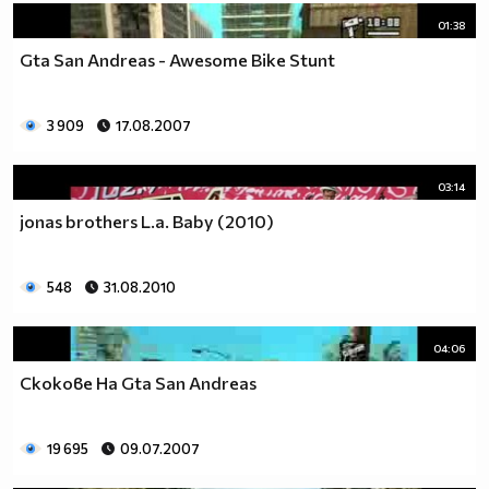
01:38
Gta San Andreas - Awesome Bike Stunt
3 909
17.08.2007
03:14
jonas brothers L.a. Baby (2010)
548
31.08.2010
04:06
Скокове На Gta San Andreas
19 695
09.07.2007