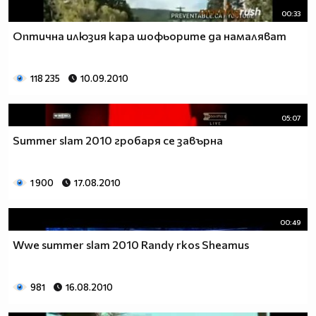
00:33
Оптична илюзия кара шофьорите да намаляват
118 235
10.09.2010
05:07
Summer slam 2010 гробаря се завърна
1 900
17.08.2010
00:49
Wwe summer slam 2010 Randy rkos Sheamus
981
16.08.2010