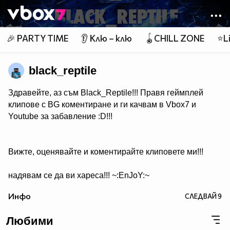
Member of
👾
🎉 PARTY TIME
👂 Клю – клю
🪀CHILL ZONE
⭐Li
black_reptile
Здравейте, аз съм Black_Reptile!!! Правя геймплей
клипове с BG коментиране и ги качвам в Vbox7 и
Youtube за забавление :D!!!
Вижте, оценявайте и коментирайте клиповете ми!!!
надявам се да ви хареса!!! ~:EnJoY:~
Инфо
СЛЕДВАЙ
9
Любими