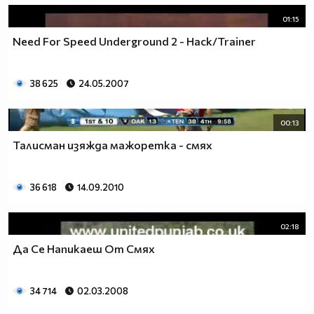
01:15
Need For Speed Underground 2 - Hack/Trainer
38 625
24.05.2007
00:13
Талисман изяжда мажоретка - смях
36 618
14.09.2010
02:18
Да Се Напикаеш От Смях
34 714
02.03.2008