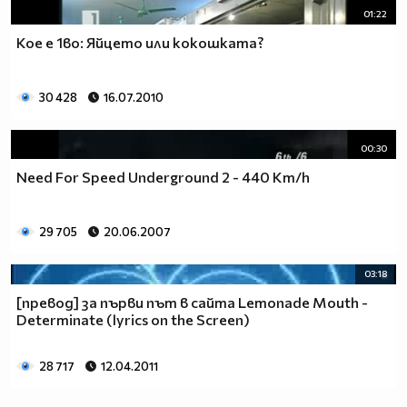
01:22
Кое е 1во: Яйцето или кокошката?
30 428
16.07.2010
00:30
Need For Speed Underground 2 - 440 Km/h
29 705
20.06.2007
03:18
[превод] за първи път в сайта Lemonade Mouth -
Determinate (lyrics on the Screen)
28 717
12.04.2011