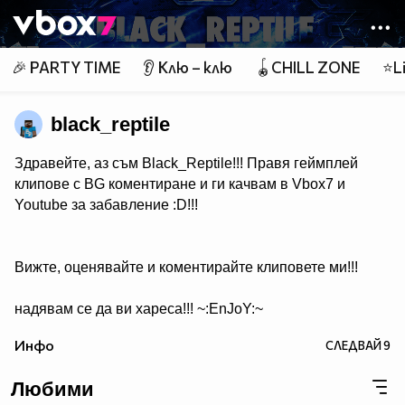
Member of
👾
🎉 PARTY TIME
👂 Клю – клю
🪀CHILL ZONE
⭐Li
black_reptile
Здравейте, аз съм Black_Reptile!!! Правя геймплей
клипове с BG коментиране и ги качвам в Vbox7 и
Youtube за забавление :D!!!
Вижте, оценявайте и коментирайте клиповете ми!!!
надявам се да ви хареса!!! ~:EnJoY:~
Инфо
СЛЕДВАЙ
9
Любими