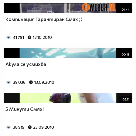
01:44
Компилация Гарантиран Смях ;)
41 791
12.10.2010
00:13
Акула се усмихва
39 036
13.09.2010
05:11
5 Минути Смях!
38 915
23.09.2010