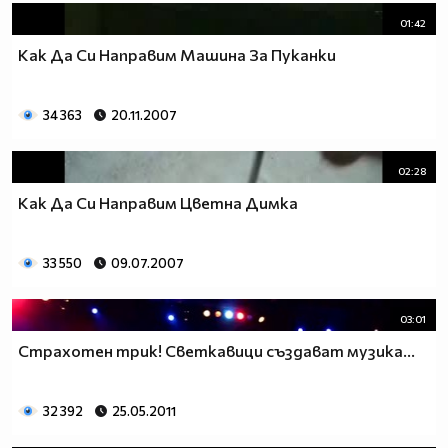
01:42
Как Да Си Направим Машина За Пуканки
34 363
20.11.2007
02:28
Как Да Си Направим Цветна Димка
33 550
09.07.2007
03:01
Страхотен трик! Светкавици създават музика...
32 392
25.05.2011