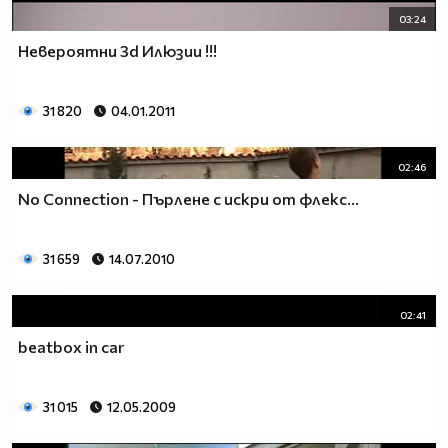
03:24
Невероятни 3d Илюзии !!!
31 820
04.01.2011
02:46
No Connection - Пърлене с искри от флекс...
31 659
14.07.2010
02:41
beatbox in car
31 015
12.05.2009