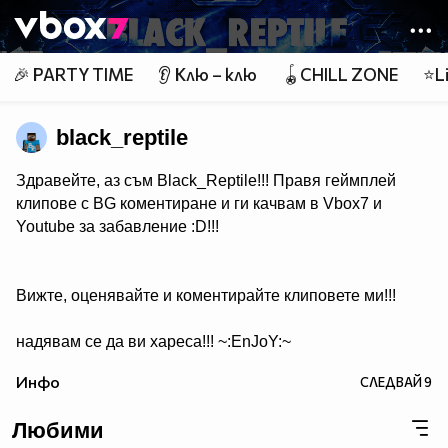
Member of
👾
🎉 PARTY TIME
👂 Клю – клю
🪀CHILL ZONE
⭐Li
black_reptile
Здравейте, аз съм Black_Reptile!!! Правя геймплей
клипове с BG коментиране и ги качвам в Vbox7 и
Youtube за забавление :D!!!
Вижте, оценявайте и коментирайте клиповете ми!!!
надявам се да ви хареса!!! ~:EnJoY:~
Инфо
СЛЕДВАЙ
9
Любими