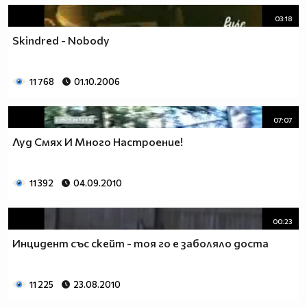
03:18
Skindred - Nobody
11 768
01.10.2006
07:07
Луд Смях И Много Настроение!
11 392
04.09.2010
00:23
Инцидент със скейт - тоя го е заболяло доста
11 225
23.08.2010