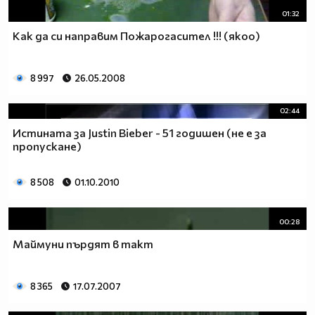
01:32
Как да си направим Пожарогасител !!! (якоо)
8 997
26.05.2008
02:44
Истината за Justin Bieber - 51 годишен (не е за
пропускане)
8 508
01.10.2010
00:28
Маймуни пърдят в такт
8 365
17.07.2007