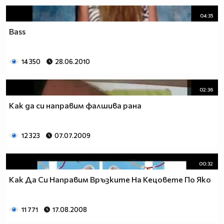
04:35
Bass
14 350
28.06.2010
02:36
Как да си направим фалшива рана
12 323
07.07.2009
00:32
Как Да Си Направим Връзките На Кецовете По Яко
11 771
17.08.2008