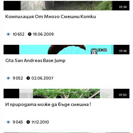
01:39
Компилация От Много Смешни Котки
10 652
19.06.2009
01:38
Gta San Andreas Base Jump
9 052
02.06.2007
01:50
И природата може да бъде смешна !
9 045
11.12.2010