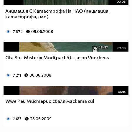
00:08
Анимация С Катастрофа На НЛО (анимация,
катастрофа, нло)
7 672
09.06.2008
02:30
Gta Sa - Misterix Mod(part 5) - Jason Voorhees
7 211
08.06.2008
00:15
Wwe Рей Мистерио сваля маската си!
7 183
28.06.2009