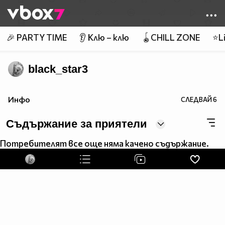
Member of
👾
🎉 PARTY TIME
👂 Клю – клю
🪀CHILL ZONE
⭐Li
black_star3
Инфо
СЛЕДВАЙ
6
Съдържание за приятели
Потребителят все още няма качено съдържание.