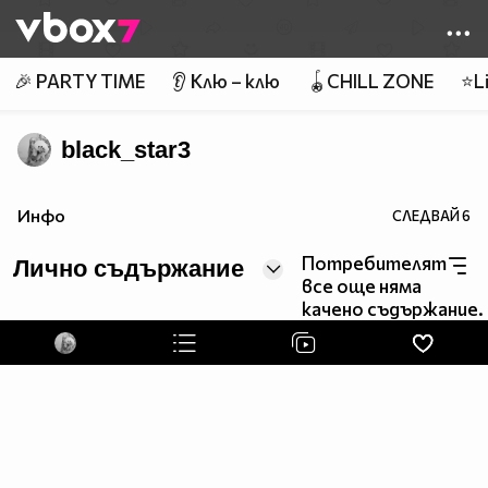
Member of
👾
🎉 PARTY TIME
👂 Клю – клю
🪀CHILL ZONE
⭐Li
black_star3
Инфо
СЛЕДВАЙ
6
Потребителят
Лично съдържание
все още няма
качено съдържание.