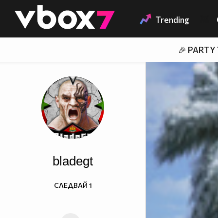
Member of
👾
Trending
🎉 PARTY
bladegt
СЛЕДВАЙ
1