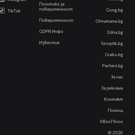
Политика за
поверителност
Gong.bg
TikTok
Поверителност
Оhnamama.bg
GDPR Инфо
Edna.bg
Известия
Sinoptik.bg
Grabo.bg
Pariteni.bg
За нас
За реклама
Контакт
Помощ
VBox7 блог
© 2026