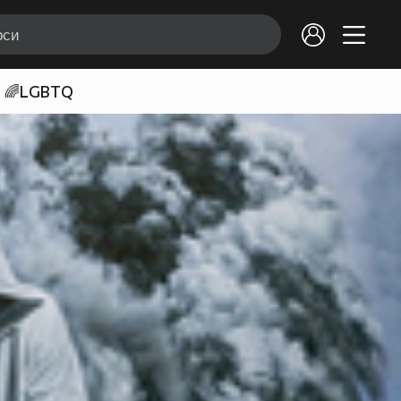
🌈LGBTQ