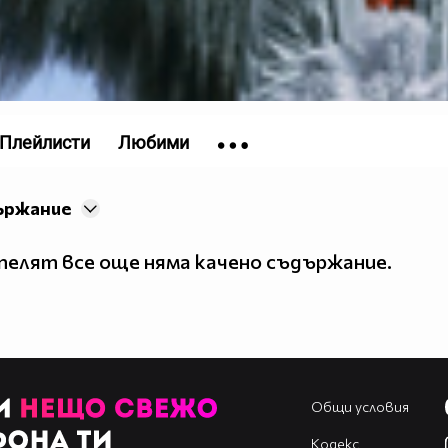
Плейлисти
Любими
ържание
елят все още няма качено съдържание.
Общи условия
Кодекс