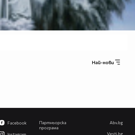
Най-нови
Партньорска
Abv.bg
Facebook
програма
Vesti.bg
Instagram