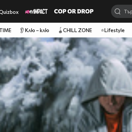
Quizbox
 TIME
👂 Клю – клю
🪀CHILL ZONE
⭐Lifestyle