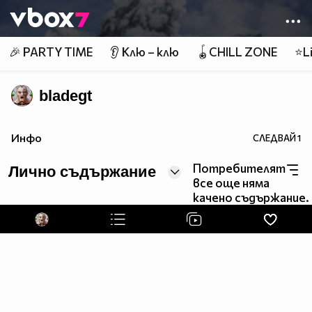
Member of
👾
🎉 PARTY TIME
👂 Клю – клю
🪀CHILL ZONE
⭐Li
bladegt
Инфо
СЛЕДВАЙ
1
Потребителят
Лично съдържание
все още няма
качено съдържание.