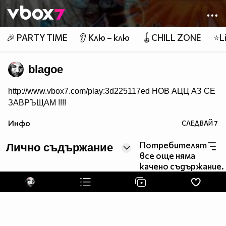
Member of
👾
🎉 PARTY TIME
👂 Клю – клю
🪀CHILL ZONE
⭐Li
blagoe
http://www.vbox7.com/play:3d225117ed НОВ АЦЦ АЗ СЕ
ЗАВРЪЩАМ !!!!
Инфо
СЛЕДВАЙ
7
Потребителят
Лично съдържание
все още няма
качено съдържание.