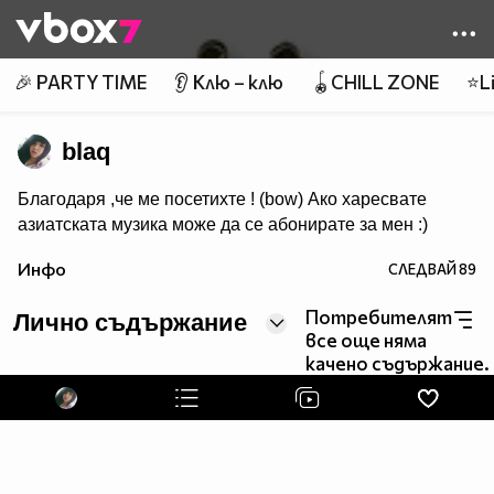
Member of
👾
🎉 PARTY TIME
👂 Клю – клю
🪀CHILL ZONE
⭐Li
blaq
Благодаря ,че ме посетихте ! (bow) Ако харесвате
азиатската музика може да се абонирате за мен :)
Инфо
СЛЕДВАЙ
89
Потребителят
Лично съдържание
все още няма
качено съдържание.