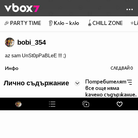
Member of
👾
🎉 PARTY TIME
👂 Клю – клю
🪀CHILL ZONE
⭐Li
bobi_354
az sam UnSt0pPaBLeE !!! ;)
Инфо
СЛЕДВАЙ
0
Потребителят
Лично съдържание
все още няма
качено съдържание.