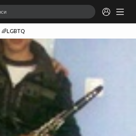
🌈LGBTQ