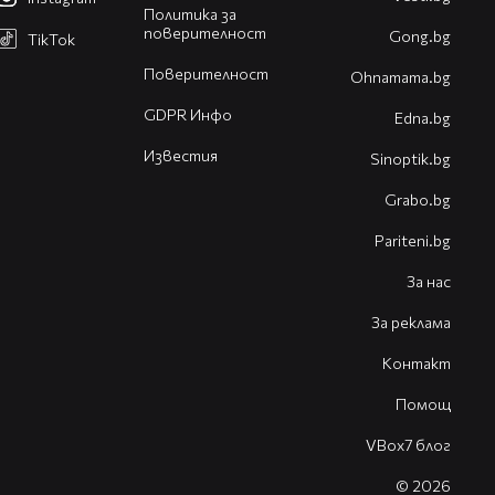
Политика за
поверителност
Gong.bg
TikTok
Поверителност
Оhnamama.bg
GDPR Инфо
Edna.bg
Известия
Sinoptik.bg
Grabo.bg
Pariteni.bg
За нас
За реклама
Контакт
Помощ
VBox7 блог
© 2026