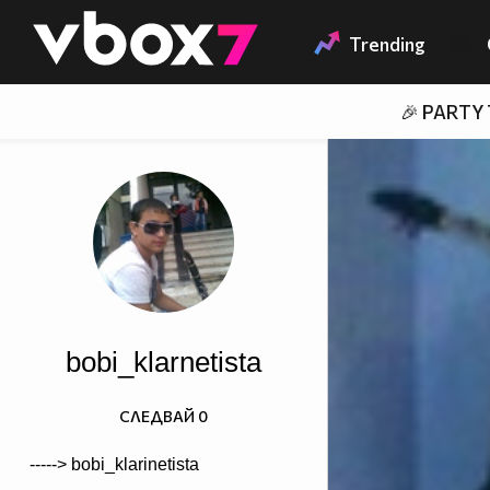
Member of
👾
Trending
🎉 PARTY
bobi_klarnetista
СЛЕДВАЙ
0
-----> bobi_klarinetista