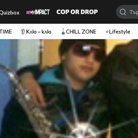
Quizbox
 TIME
👂 Клю – клю
🪀CHILL ZONE
⭐Lifestyle