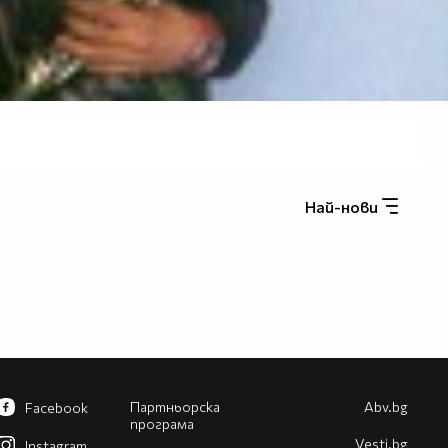
Най-нови
Партньорска
Abv.bg
Facebook
програма
Vesti.bg
Instagram