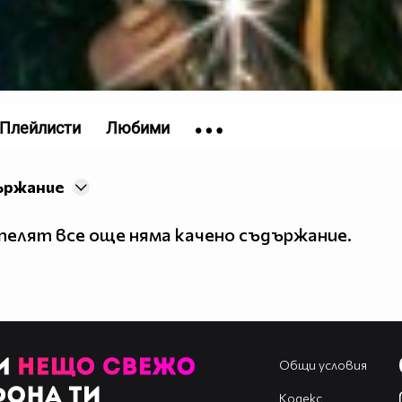
Плейлисти
Любими
ържание
елят все още няма качено съдържание.
Общи условия
Кодекс