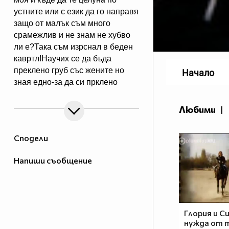
устните или с език да го направя
защо от малък съм много
срaмeжлив и не знам не хубво
ли e?Така съм изрснал в беден
кавртл!Научих се да бъда
преклено груб със жените но
Начало
зная едно-за да си прклено
добър трябва да имаш добро
сърце една рап песен на
Любими
|
Боби_Табелката по прякор
bobiman10 ;)
Сподели
Напиши съобщение
Глория и С
нужда от 