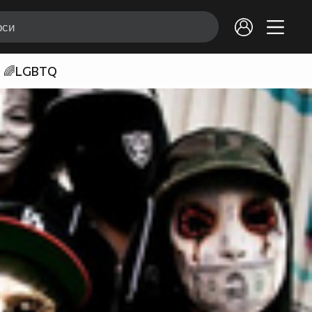
🌈LGBTQ