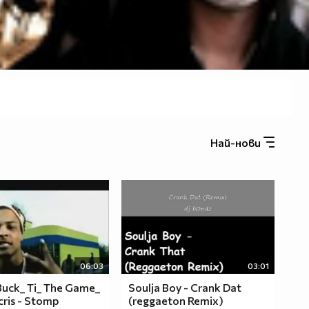
Най-нови
06:03
03:01
Buck_ Ti_ The Game_
Soulja Boy - Crank Dat
ris - Stomp
(reggaeton Remix)