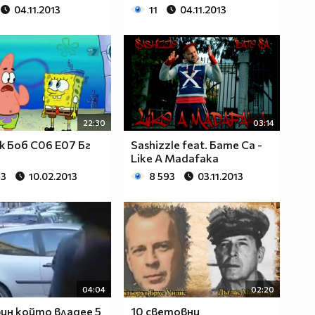
04.11.2013
11
04.11.2013
22:30
03:14
 Боб С06 Е07 Бг
Sashizzle feat. Бате Са -
Like A Madafaka
63
10.02.2013
8 593
03.11.2013
04:04
02:20
ин който владее 5
10 световни