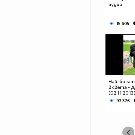
аудио
15 605
Най-богат
в света - Д
(02.11.2013
93 326