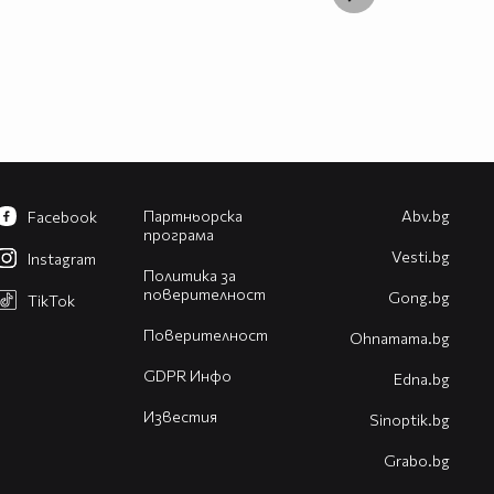
Партньорска
Abv.bg
Facebook
програма
Vesti.bg
Instagram
Политика за
поверителност
Gong.bg
TikTok
Поверителност
Оhnamama.bg
GDPR Инфо
Edna.bg
Известия
Sinoptik.bg
Grabo.bg