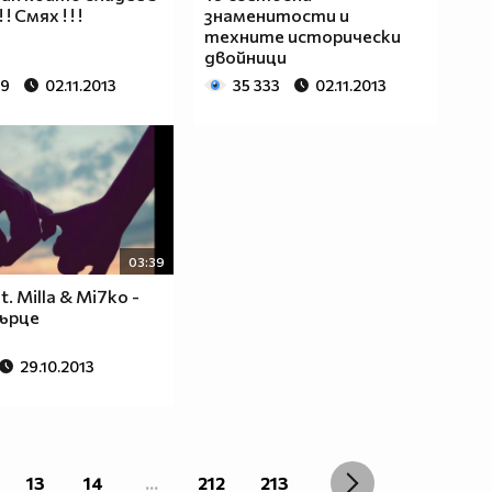
 ! Смях ! ! !
знаменитости и
техните исторически
двойници
09
02.11.2013
35 333
02.11.2013
03:39
at. Milla & Mi7ko -
ърце
29.10.2013
13
14
...
212
213