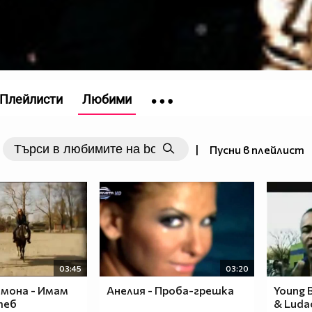
Плейлисти
Любими
|
Пусни в плейлист
03:45
03:20
имона - Имам
Анелия - Проба-грешка
Young 
теб
& Ludac