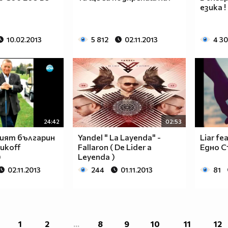
езика ! !
10.02.2013
5 812
02.11.2013
4 3
24:42
02:53
ият българин
Yandel " La Layenda" -
Liar fe
икoff
Fallaron ( De Lider a
Едно С
)
Leyenda )
02.11.2013
244
01.11.2013
81
1
2
...
8
9
10
11
12