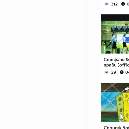
312
0
Стефани & 
прави (offic
29
0
Спондж Боб