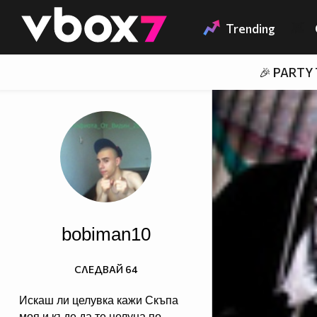
Member of
👾
Trending
🎉 PARTY
bobiman10
СЛЕДВАЙ
64
Искаш ли целувка кажи Скъпа
моя и къде да те целуна по