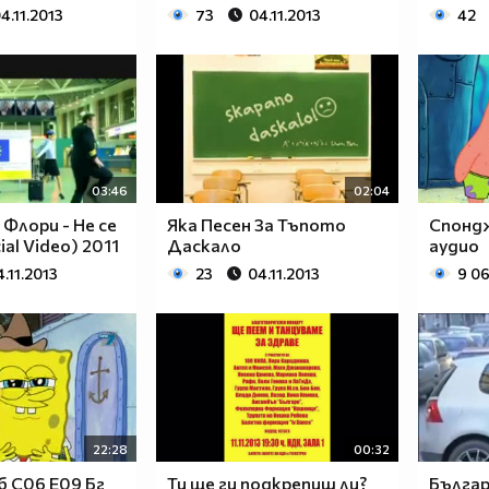
4.11.2013
73
04.11.2013
42
03:46
02:04
Флори - Не се
Яка Песен За Тъпото
Спондж
ial Video) 2011
Даскало
аудио
4.11.2013
23
04.11.2013
9 0
22:28
00:32
 С06 Е09 Бг
Ти ще ги подкрепиш ли?
Българ