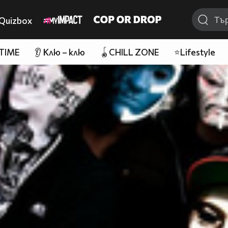
Quizbox
 TIME
👂 Клю – клю
🪀CHILL ZONE
⭐Lifestyle