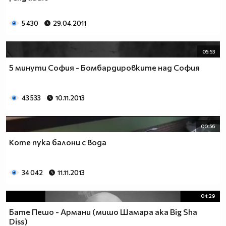
5 430
29.04.2011
05:53
5 минути София - Бомбардировките над София
43 533
10.11.2013
00:56
Коте пука балони с вода
34 042
11.11.2013
04:29
Бате Пешо - Армани (мишо Шамара aka Big Sha
Diss)