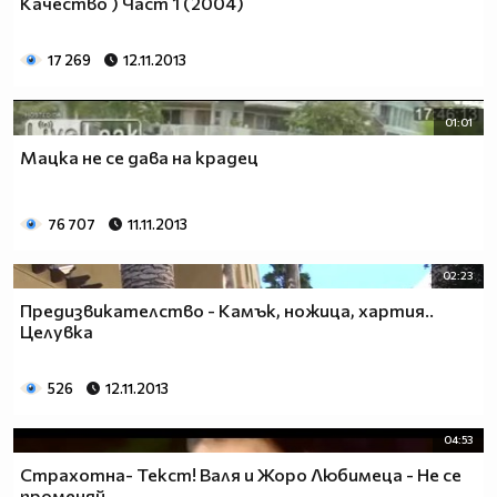
Качество ) Част 1 (2004)
17 269
12.11.2013
01:01
Мацка не се дава на крадец
76 707
11.11.2013
02:23
Предизвикателство - Камък, ножица, хартия..
Целувка
526
12.11.2013
04:53
Страхотна- Текст! Валя и Жоро Любимеца - Не се
променяй