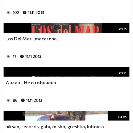
102
11.11.2013
03:55
Los Del Mar _macarena_
17
11.11.2013
03:21
Дилан - Не си обичана
86
11.11.2013
04:05
niksan, records, gabi, misho, greshka, lubovta