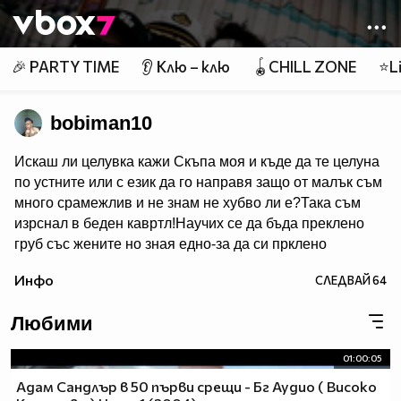
Member of
👾
🎉 PARTY TIME
👂 Клю – клю
🪀CHILL ZONE
⭐Li
bobiman10
Искаш ли целувка кажи Скъпа моя и къде да те целуна
по устните или с език да го направя защо от малък съм
много срaмeжлив и не знам не хубво ли e?Така съм
изрснал в беден кавртл!Научих се да бъда преклено
груб със жените но зная едно-за да си прклено
добър трябва да имаш добро сърце една рап песен на
Инфо
СЛЕДВАЙ
64
Боби_Табелката по прякор bobiman10 ;)
Любими
01:00:05
Адам Сандлър в 50 първи срещи - Бг Аудио ( Високо