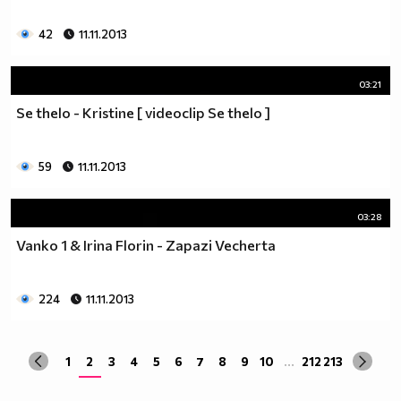
42
11.11.2013
03:21
Se thelo - Kristine [ videoclip Se thelo ]
59
11.11.2013
03:28
Vanko 1 & Irina Florin - Zapazi Vecherta
224
11.11.2013
1
2
3
4
5
6
7
8
9
10
...
212
213