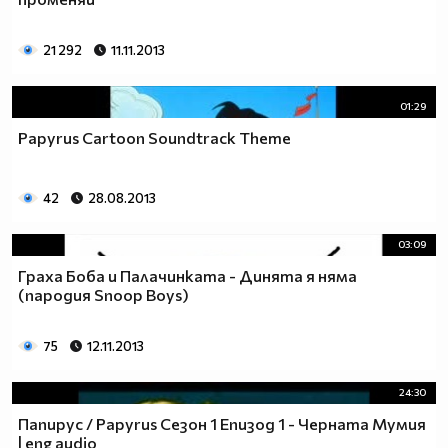
21 292
11.11.2013
01:29
Papyrus Cartoon Soundtrack Theme
42
28.08.2013
03:09
Граха Боба и Палачинката - Динята я няма
(пародия Snoop Boys)
75
12.11.2013
24:30
Папирус / Papyrus Сезон 1 Епизод 1 - Черната Мумия
| eng audio