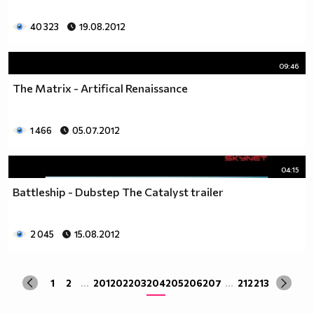
40 323
19.08.2012
09:46
The Matrix - Artifical Renaissance
1 466
05.07.2012
04:15
Battleship - Dubstep The Catalyst trailer
2 045
15.08.2012
1
2
...
201
202
203
204
205
206
207
...
212
213