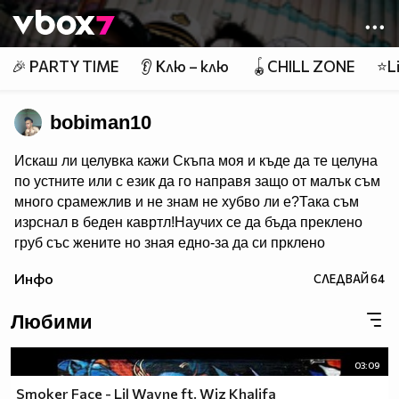
Member of
👾
🎉 PARTY TIME
👂 Клю – клю
🪀CHILL ZONE
⭐Li
bobiman10
Искаш ли целувка кажи Скъпа моя и къде да те целуна
по устните или с език да го направя защо от малък съм
много срaмeжлив и не знам не хубво ли e?Така съм
изрснал в беден кавртл!Научих се да бъда преклено
груб със жените но зная едно-за да си прклено
добър трябва да имаш добро сърце една рап песен на
Инфо
СЛЕДВАЙ
64
Боби_Табелката по прякор bobiman10 ;)
Любими
03:09
Smoker Face - Lil Wayne ft. Wiz Khalifa