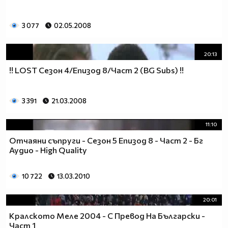
3 077
02.05.2008
20:13
!! LOST Сезон 4/Епизод 8/Част 2 (BG Subs) !!
3 391
21.03.2008
11:10
Отчаяни съпруги - Сезон 5 Епизод 8 - Част 2 - Бг
Аудио - High Quality
10 722
13.03.2010
20:01
Кралското Меле 2004 - С Превод На Български -
Част 1