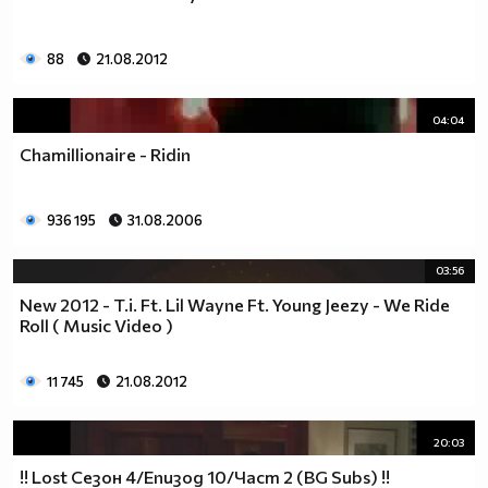
88
21.08.2012
04:04
Chamillionaire - Ridin
936 195
31.08.2006
03:56
New 2012 - T.i. Ft. Lil Wayne Ft. Young Jeezy - We Ride
Roll ( Music Video )
11 745
21.08.2012
20:03
!! Lost Сезон 4/Епизод 10/Част 2 (BG Subs) !!