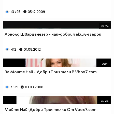
13 795
05.12.2009
02:24
Арнолд Шварценегер - най-добрия екшън герой
412
01.08.2012
02:41
За Моите Най - Добри Приятели В Vbox7.com
1 531
03.03.2008
04:08
Мойте Най-Добри Приятелки От Vbox7.com!