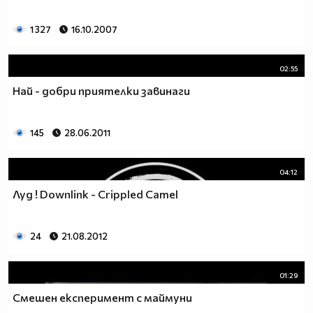
1 327
16.10.2007
02:55
Най - добри приятелки завинаги
145
28.06.2011
04:12
Луд ! Downlink - Crippled Camel
24
21.08.2012
01:29
Смешен експеримент с маймуни