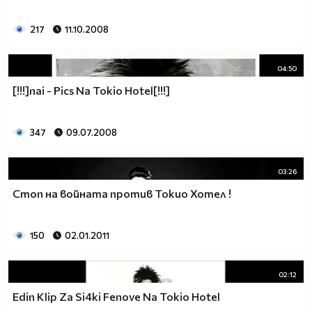
217
11.10.2008
04:50
[!!!]nai - Pics Na Tokio Hotel[!!!]
347
09.07.2008
03:26
Стоп на войната против Токио Хотел !
150
02.01.2011
02:12
Edin Klip Za Si4ki Fenove Na Tokio Hotel