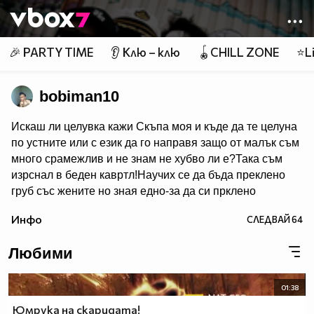
Member of
👾
🎉 PARTY TIME
👂 Клю – клю
🪀CHILL ZONE
⭐Li
bobiman10
Искаш ли целувка кажи Скъпа моя и къде да те целуна
по устните или с език да го направя защо от малък съм
много срaмeжлив и не знам не хубво ли e?Така съм
изрснал в беден кавртл!Научих се да бъда преклено
груб със жените но зная едно-за да си прклено
добър трябва да имаш добро сърце една рап песен на
Инфо
СЛЕДВАЙ
64
Боби_Табелката по прякор bobiman10 ;)
Любими
01:38
Юмрука на скаридата!