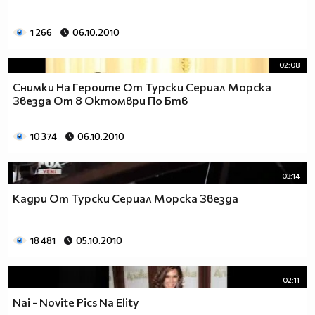
1 266
06.10.2010
02:08
Снимки На Героите От Турски Сериал Морска
Звезда От 8 Октомври По Бтв
10 374
06.10.2010
03:14
Кадри От Турски Сериал Морска Звезда
18 481
05.10.2010
02:11
Nai - Novite Pics Na Elity