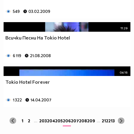
549
03.02.2009
11:29
Всички Песни На Tokio Hotel
6 119
21.08.2008
04:16
Tokio Hotel Forever
1 322
14.04.2007
1
2
...
203
204
205
206
207
208
209
...
212
213