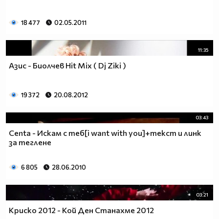
18 477
02.05.2011
11:35
Азис - Биолчев Hit Mix ( Dj Ziki )
19 372
20.08.2012
03:43
Centa - Искам с теб[i want with you]+текст и линк
за теглене
6 805
28.06.2010
03:21
Криско 2012 - Кой Ден Станахме 2012