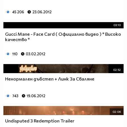
45 206
23.06.2012
03:10
Gucci Mane - Face Card ( Официално видео ) * Високо
качество *
110
03.02.2012
02:52
Ненормален дъбстеп + Линк За Сваляне
743
19.06.2012
02:06
Undisputed 3 Redemption Trailer