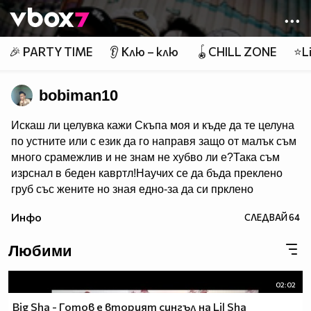
Member of
👾
🎉 PARTY TIME
👂 Клю – клю
🪀CHILL ZONE
⭐Li
bobiman10
Искаш ли целувка кажи Скъпа моя и къде да те целуна
по устните или с език да го направя защо от малък съм
много срaмeжлив и не знам не хубво ли e?Така съм
изрснал в беден кавртл!Научих се да бъда преклено
груб със жените но зная едно-за да си прклено
добър трябва да имаш добро сърце една рап песен на
Инфо
СЛЕДВАЙ
64
Боби_Табелката по прякор bobiman10 ;)
Любими
02:02
Big Sha - Готов е вторият сингъл на Lil Sha