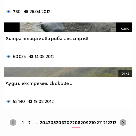
760
26.04.2012
02:10
Хитра птица лови риба със стръв
60 035
14.08.2012
01:42
Луди и екстремни скокове ..
52 140
19.08.2012
1
2
...
204
205
206
207
208
209
210
211
212
213