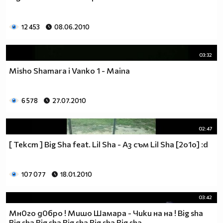
12 453
08.06.2010
03:32
Misho Shamara i Vanko 1 - Maina
6 578
27.07.2010
02:47
[ Текст ] Big Sha feat. Lil Sha - Аз съм Lil Sha [2o1o] :d
107 077
18.01.2010
03:42
Мн0го д0бро ! Мишо Шамара - Чики на на ! Big sha
Big sha Big sha Big sha Big sha Big sha