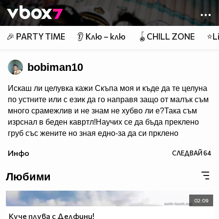
Member of
👾
🎉 PARTY TIME
👂 Клю – клю
🪀CHILL ZONE
⭐Li
bobiman10
Искаш ли целувка кажи Скъпа моя и къде да те целуна
по устните или с език да го направя защо от малък съм
много срaмeжлив и не знам не хубво ли e?Така съм
изрснал в беден кавртл!Научих се да бъда преклено
груб със жените но зная едно-за да си прклено
добър трябва да имаш добро сърце една рап песен на
Инфо
СЛЕДВАЙ
64
Боби_Табелката по прякор bobiman10 ;)
Любими
02:09
Куче плува с Делфини!