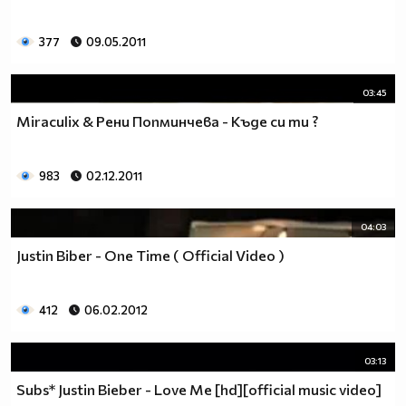
377
09.05.2011
03:45
Miraculix & Рени Попминчева - Къде си ти ?
983
02.12.2011
04:03
Justin Biber - One Time ( Official Video )
412
06.02.2012
03:13
Subs* Justin Bieber - Love Me [hd][official music video]