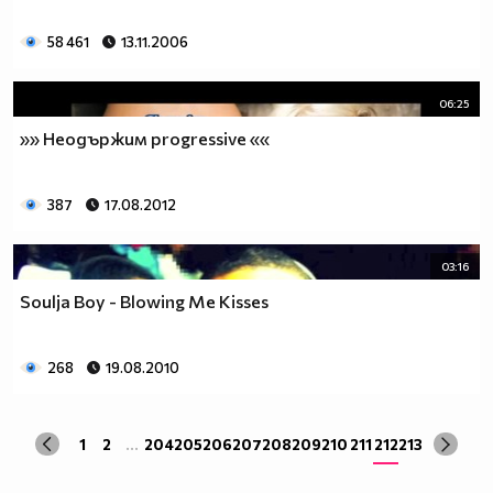
58 461
13.11.2006
06:25
»» Неодържим progressive ««
387
17.08.2012
03:16
Soulja Boy - Blowing Me Kisses
268
19.08.2010
1
2
...
204
205
206
207
208
209
210
211
212
213