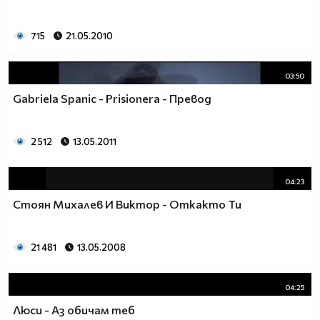
715
21.05.2010
03:50
Gabriela Spanic - Prisionera - Превод
2 512
13.05.2011
04:23
Стоян Михалев И Виктор - Откакто Ти
21 481
13.05.2008
04:25
Люси - Аз обичам теб