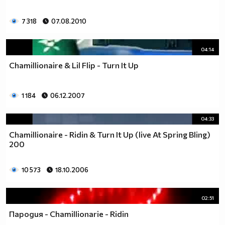
7 318
07.08.2010
04:14
Chamillionaire & Lil Flip - Turn It Up
1 184
06.12.2007
04:33
Chamillionaire - Ridin & Turn It Up (live At Spring Bling)
200
10 573
18.10.2006
02:51
Пародия - Chamillionarie - Ridin