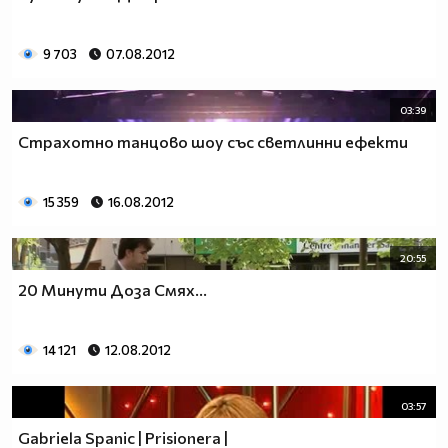
9 703
07.08.2012
03:39
Страхотно танцово шоу със светлинни ефекти
15 359
16.08.2012
20:55
20 Минути Доза Смях...
14 121
12.08.2012
03:57
Gabriela Spanic | Prisionera |