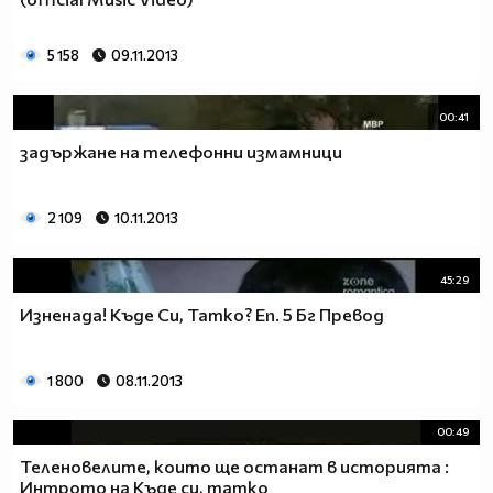
5 158
09.11.2013
00:41
задържане на телефонни измамници
2 109
10.11.2013
45:29
Изненада! Къде Си, Татко? Еп. 5 Бг Превод
1 800
08.11.2013
00:49
Теленовелите, които ще останат в историята :
Интрото на Къде си, татко