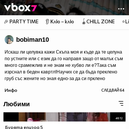
Member of
👾
🎉 PARTY TIME
👂 Клю – клю
🪀CHILL ZONE
⭐Li
bobiman10
Искаш ли целувка кажи Скъпа моя и къде да те целуна
по устните или с език да го направя защо от малък съм
много срaмeжлив и не знам не хубво ли e?Така съм
изрснал в беден кавртл!Научих се да бъда преклено
груб със жените но зная едно-за да си прклено
добър трябва да имаш добро сърце една рап песен на
Инфо
СЛЕДВАЙ
64
Боби_Табелката по прякор bobiman10 ;)
Любими
46:12
Бурята епизод 5