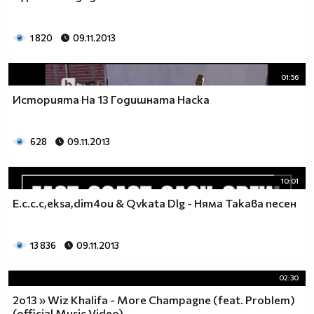
1 820
09.11.2013
01:56
Историята На 13 Годишната Наска
628
09.11.2013
10:01
E.c.c.c,eksa,dim4ou & Qvkata Dlg - Няма Такава песен
13 836
09.11.2013
02:30
2о13 » Wiz Khalifa - More Champagne (feat. Problem)
(official Music Video)