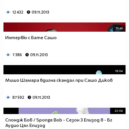
12 432
09.11.2013
15:46
Интервю с Бате Сашо
7 386
09.11.2013
18:04
Мишо Шамара вдигна скандал при Сашо Диков
87 592
09.11.2013
22:04
Спондж Боб / Sponge Bob - Сезон 3 Епизод 8 - Бг
Аудио Цял Епизод