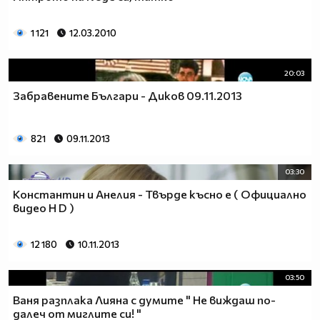
1 121
12.03.2010
20:03
Забравените Българи - Диков 09.11.2013
821
09.11.2013
03:30
Константин и Анелия - Твърде късно е ( Официално
видео H D )
12 180
10.11.2013
03:50
Ваня разплака Лияна с думите " Не виждаш по-
далеч от миглите си! "