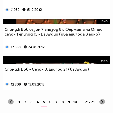
7 262
15.12.2012
43:40
Спондж Боб сезон 7 епизод 8 и Фермата на Отис
сезон 1 епизод 15 - Бг Аудио (два епизода в едно)
17 668
24.01.2012
23:20
Спондж Боб - Сезон 8, Епизод 21 (бг Аудио)
12 809
13.09.2013
1
2
3
4
5
6
7
8
9
10
...
212
213