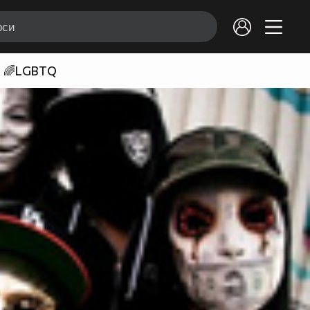
🌈LGBTQ