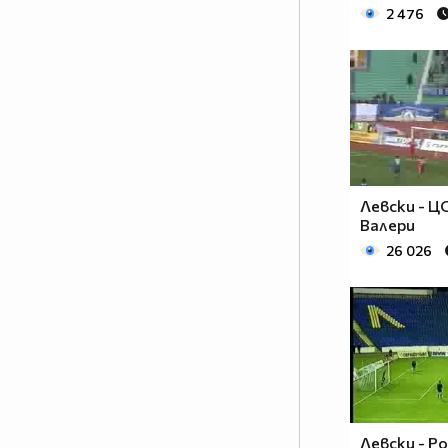
2 476
Левски - ЦС
Валери
26 026
Левски - Ро