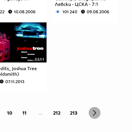
Левски - ЦСКА - 7:1
622
10.08.2006
101 240
09.08.2006
03:53
dits_ Joshua Tree
oldsmith)
07.11.2013
10
11
...
212
213