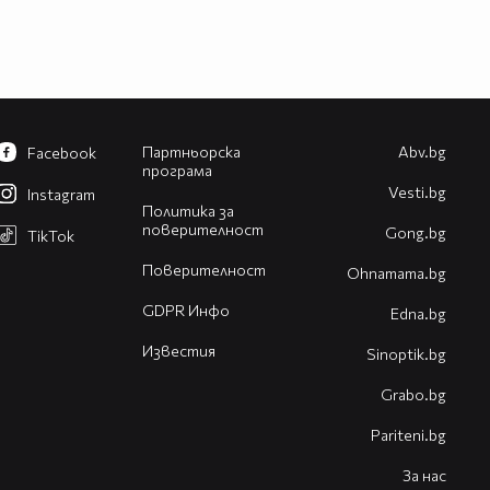
Партньорска
Abv.bg
Facebook
програма
Vesti.bg
Instagram
Политика за
поверителност
Gong.bg
TikTok
Поверителност
Оhnamama.bg
GDPR Инфо
Edna.bg
Известия
Sinoptik.bg
Grabo.bg
Pariteni.bg
За нас