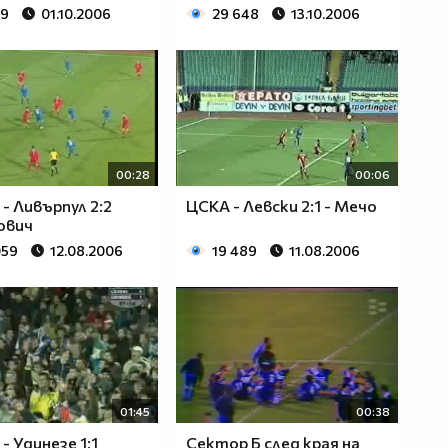
99
01.10.2006
29 648
13.10.2006
00:28
00:06
 - Ливърпул 2:2
ЦСКА - Левски 2:1 - Мечо
ович
059
12.08.2006
19 489
11.08.2006
01:45
00:38
- Удинезе 1:1
Сектор Б след края на