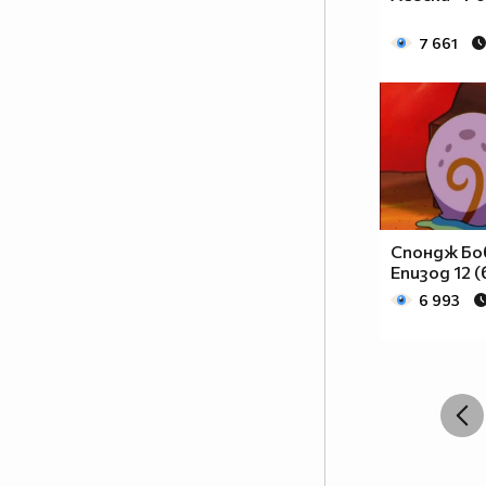
7 661
Спондж Боб
Епизод 12 (
6 993