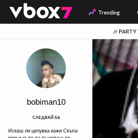
Member of
👾
Trending
🎉 PARTY
bobiman10
СЛЕДВАЙ
64
Искаш ли целувка кажи Скъпа
моя и къде да те целуна по