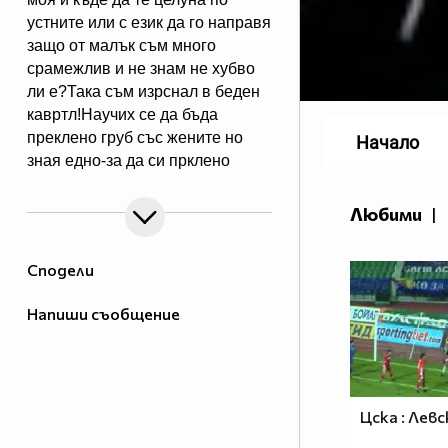
устните или с език да го направя
защо от малък съм много
срaмeжлив и не знам не хубво
ли e?Така съм изрснал в беден
кавртл!Научих се да бъда
преклено груб със жените но
Начало
зная едно-за да си прклено
добър трябва да имаш добро
сърце една рап песен на
Любими
|
Боби_Табелката по прякор
bobiman10 ;)
Сподели
Напиши съобщение
Цска : Левс