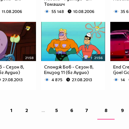
Томашич
11.08.2006
55 148
10.08.2006
35 
21:58
21:56
 - Сезон 8,
Спондж Боб - Сезон 8,
End Cre
бг Аудио)
Епизод 11 (бг Аудио)
(joel G
27.08.2013
4 875
27.08.2013
14
1
2
...
5
6
7
8
9