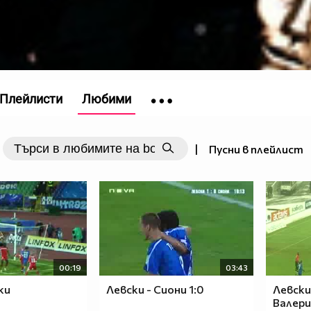
Плейлисти
Любими
|
Пусни в плейлист
00:19
03:43
ки
Левски - Сиони 1:0
Левски
Валери