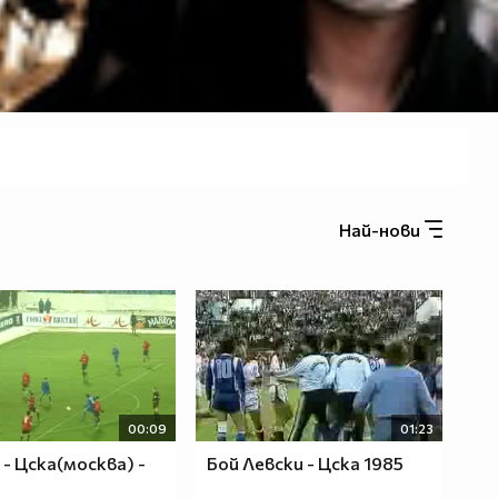
Най-нови
00:09
01:23
 - Цска(москва) -
Бой Левски - Цска 1985