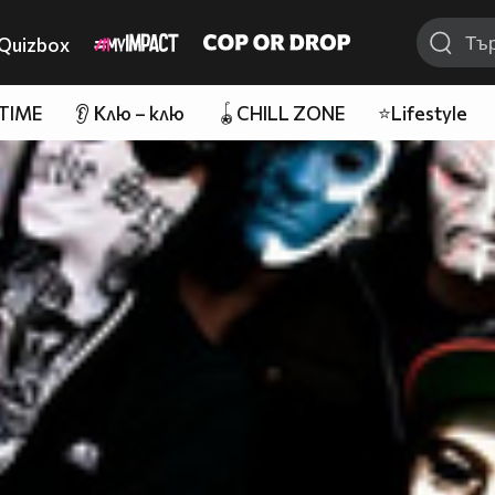
Quizbox
 TIME
👂 Клю – клю
🪀CHILL ZONE
⭐Lifestyle