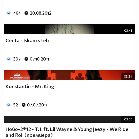
464
20.08.2012
03:43
Centa - Iskam s teb
307
07.10.2011
03:24
Konstantin - Mr. King
52
07.07.2011
03:56
Ново-2®12 • T. I. ft. Lil Wayne & Young Jeezy - We Ride
and Roll (премиера)