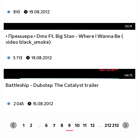
810
19.08.2012
03:51
• Премиера • Dmx Ft. Big Stan - Where I Wanna Be (
video black_smoke)
5 713
19.08.2012
04:15
Battleship - Dubstep The Catalyst trailer
2 045
15.08.2012
1
2
...
6
7
8
9
10
11
12
...
212
213