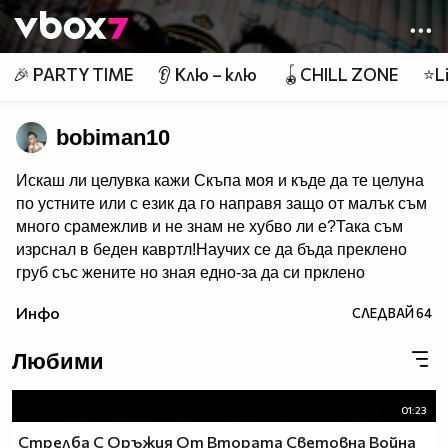
Member of
👾
🎉 PARTY TIME
👂 Клю – клю
🪀CHILL ZONE
⭐Li
bobiman10
Искаш ли целувка кажи Скъпа моя и къде да те целуна
по устните или с език да го направя защо от малък съм
много срaмeжлив и не знам не хубво ли e?Така съм
изрснал в беден кавртл!Научих се да бъда преклено
груб със жените но зная едно-за да си прклено
добър трябва да имаш добро сърце една рап песен на
Инфо
СЛЕДВАЙ
64
Боби_Табелката по прякор bobiman10 ;)
Любими
01:23
Стрелба С Оръжия От Втората Световна Война