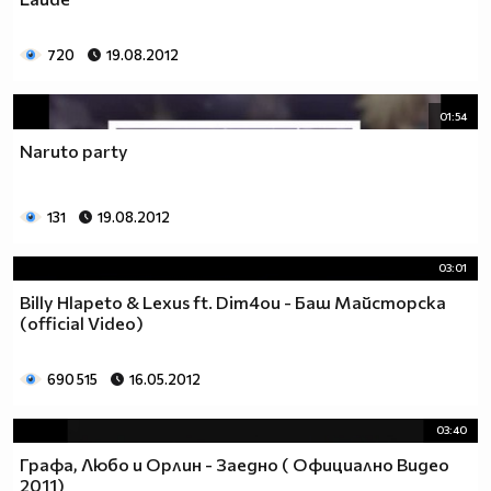
720
19.08.2012
01:54
Naruto party
131
19.08.2012
03:01
Billy Hlapeto & Lexus ft. Dim4ou - Баш Майсторска
(official Video)
690 515
16.05.2012
03:40
Графа, Любо и Орлин - Заедно ( Официално Видео
2011)