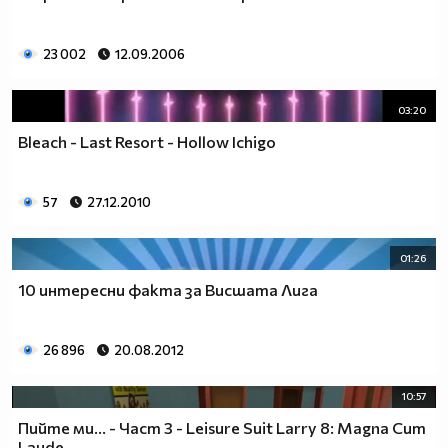
23 002
12.09.2006
03:20
Bleach - Last Resort - Hollow Ichigo
57
27.12.2010
01:26
10 интересни факта за Висшата Лига
26 896
20.08.2012
10:57
Пийте ми... - Част 3 - Leisure Suit Larry 8: Magna Cum
Laude