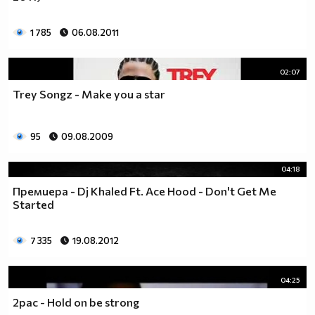
1 785
06.08.2011
02:07
Trey Songz - Make you a star
95
09.08.2009
04:18
Премиера - Dj Khaled Ft. Ace Hood - Don't Get Me
Started
7 335
19.08.2012
04:25
2pac - Hold on be strong