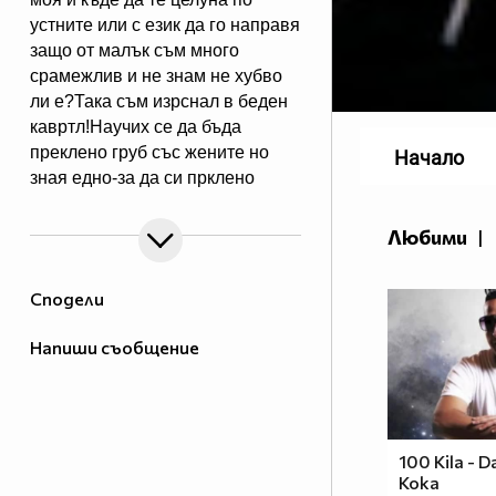
устните или с език да го направя
защо от малък съм много
срaмeжлив и не знам не хубво
ли e?Така съм изрснал в беден
кавртл!Научих се да бъда
преклено груб със жените но
Начало
зная едно-за да си прклено
добър трябва да имаш добро
сърце една рап песен на
Любими
|
Боби_Табелката по прякор
bobiman10 ;)
Сподели
Напиши съобщение
100 Kila - D
Koka