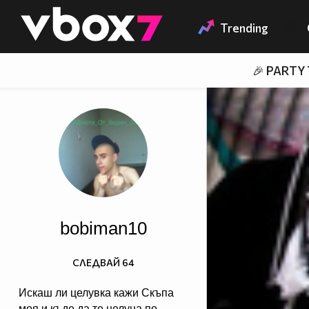
Member of
👾
Trending
🎉 PARTY
bobiman10
СЛЕДВАЙ
64
Искаш ли целувка кажи Скъпа
моя и къде да те целуна по