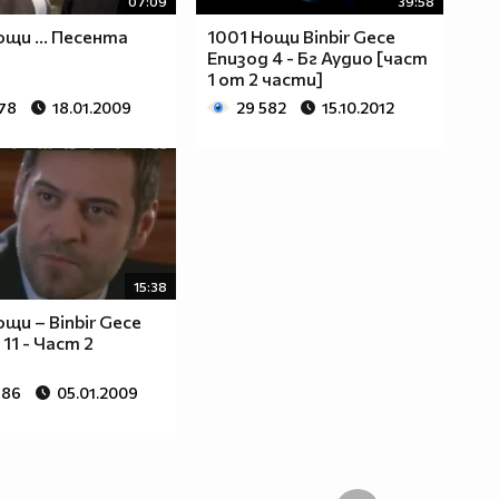
07:09
39:58
ощи ... Песента
1001 Нощи Binbir Gece
Епизод 4 - Бг Аудио [част
1 от 2 части]
578
18.01.2009
29 582
15.10.2012
15:38
ощи – Binbir Gece
11 - Част 2
686
05.01.2009