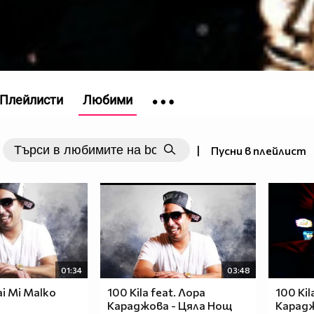
Плейлисти
Любими
|
Пусни в плейлист
01:34
03:48
ai Mi Malko
100 Kila feat. Лора
100 Kil
Караджова - Цяла Нощ
Карадж