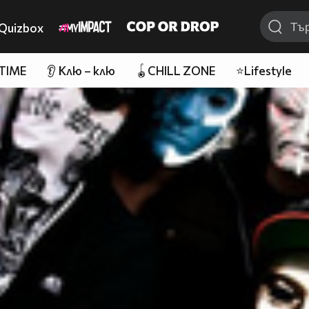
Quizbox
 TIME
👂 Клю – клю
🪀CHILL ZONE
⭐Lifestyle