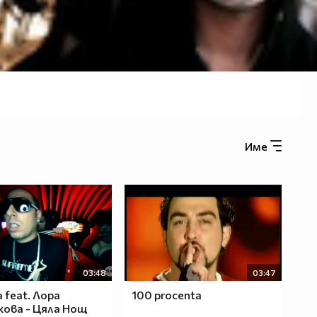
Име
03:48
03:47
a feat. Лора
100 procenta
ова - Цяла Нощ