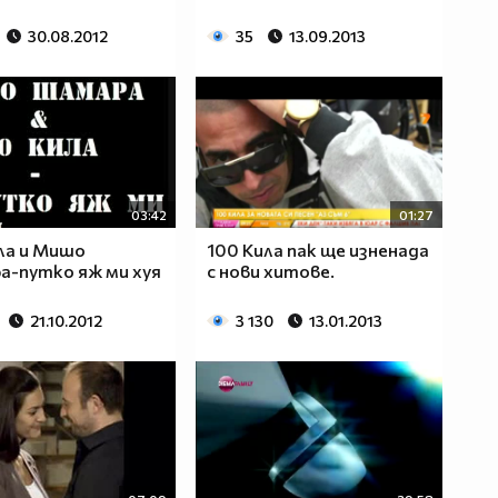
30.08.2012
35
13.09.2013
03:42
01:27
ла и Мишо
100 Кила пак ще изненада
-путко яж ми хуя
с нови хитове.
21.10.2012
3 130
13.01.2013