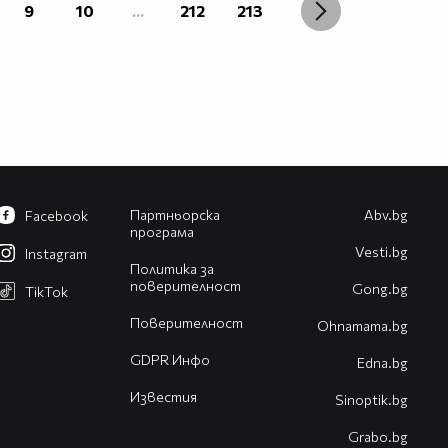
9
10
...
212
213
Партньорска
Abv.bg
Facebook
програма
Vesti.bg
Instagram
Политика за
поверителност
Gong.bg
TikTok
Поверителност
Оhnamama.bg
GDPR Инфо
Edna.bg
Известия
Sinoptik.bg
Grabo.bg