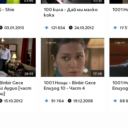
03:46
01:35
 - Shie
100 кила - Дай ми малко
1001 Н
кока
03.01.2013
121 634
24.10.2012
17 
28:55
17:26
Binbir Gece
1001 Нощи – Binbir Gece
1001 Н
Бг Аудио [част
Епизод 10 - Част 4
Епизод 
ти]
15.10.2012
91 764
19.12.2008
68 