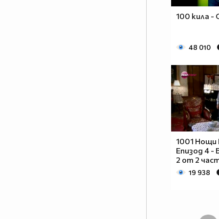
100 кила - G
48 010
1001 Нощи 
Епизод 4 - 
2 от 2 час
19 938