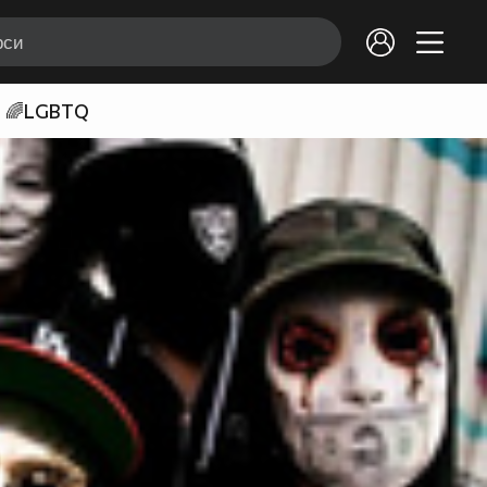
🌈LGBTQ