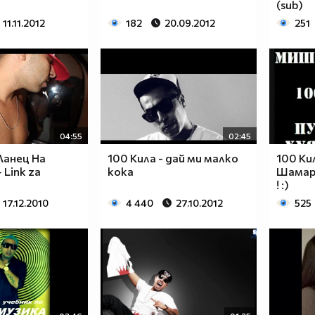
(sub)
11.11.2012
182
20.09.2012
251
04:55
02:45
 Ланец На
100 Кила - дай ми малко
100 Ки
 Link za
кока
Шамара
! :)
17.12.2010
4 440
27.10.2012
525