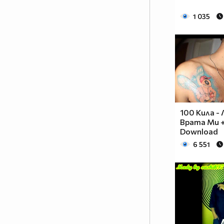
1 035
100 Кила -
Врата Ми +
Download
6 551