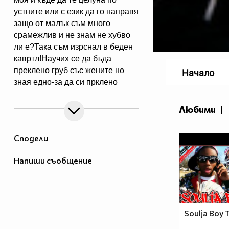
устните или с език да го направя
защо от малък съм много
срaмeжлив и не знам не хубво
ли e?Така съм изрснал в беден
кавртл!Научих се да бъда
преклено груб със жените но
Начало
зная едно-за да си прклено
добър трябва да имаш добро
сърце една рап песен на
Любими
|
Боби_Табелката по прякор
bobiman10 ;)
Сподели
Напиши съобщение
Soulja Boy 