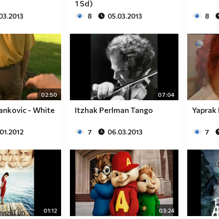
1 Sd)
03.2013
8
05.03.2013
8
02:50
07:04
Yankovic - White
Itzhak Perlman Tango
Yaprak
01.2012
7
06.03.2013
7
01:12
03:24