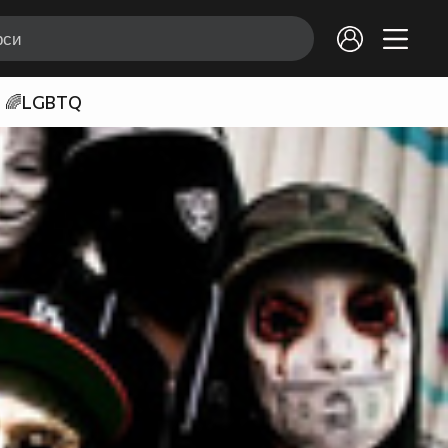
🌈LGBTQ