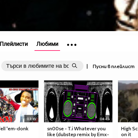
Плейлисти
Любими
|
Пусни в плейлист
03:15
04:46
Tell 'em-donk
sn00se - T.i Whatever you
High Sc
like (dubstep remix by Emx-
on it