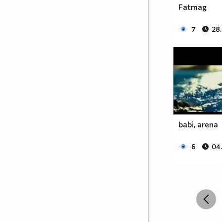
Fatmag
7
28
babi, arena
6
04