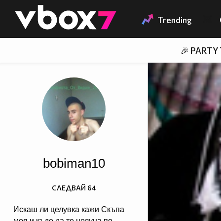
Member of
👾
Trending
🎉 PARTY
bobiman10
СЛЕДВАЙ
64
Искаш ли целувка кажи Скъпа
моя и къде да те целуна по