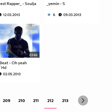
est Rapper_ - Soulja
_yemin - S
12.03.2013
6
09.03.2013
03:46
Beat - Oh yeah
' Hd
02.05.2013
209
210
211
212
213