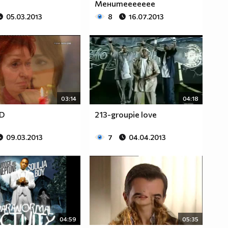
Менитеееееее
05.03.2013
8
16.07.2013
03:14
04:18
 D
213-groupie love
09.03.2013
7
04.04.2013
04:59
05:35