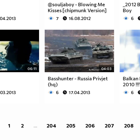
@souljaboy - Blowing Me
_2012 B
Kisses [chipmunk Version]
Boy
.04.2013
7
16.08.2012
6
06:11
04:03
Basshunter - Russia Privjet
Balkan 
(hq)
2010 !!!
.03.2013
6
17.04.2013
6
1
2
...
204
205
206
207
208