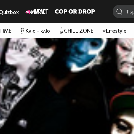
Quizbox
 TIME
👂 Клю – клю
🪀CHILL ZONE
⭐Lifestyle