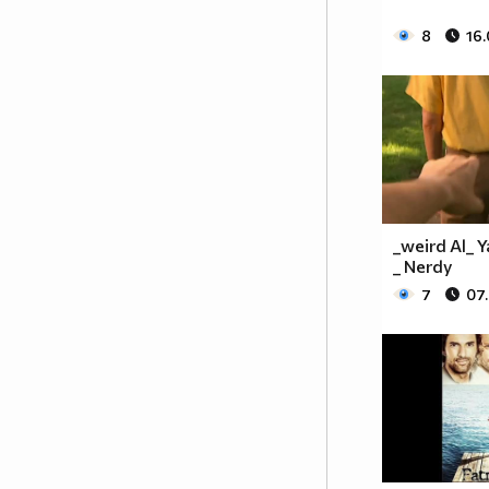
8
16.
_weird Al_ 
_ Nerdy
7
07.