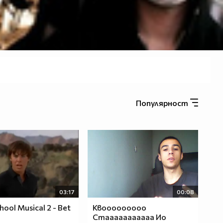
Популярност
03:17
00:08
hool Musical 2 - Bet
Квооооооооо
Стааааааааааа Ио