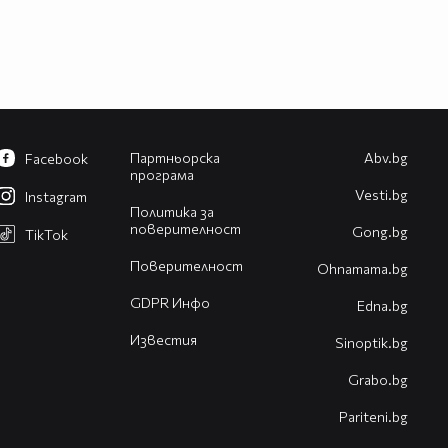
Партньорска
Abv.bg
Facebook
програма
Vesti.bg
Instagram
Политика за
поверителност
Gong.bg
TikTok
Поверителност
Оhnamama.bg
GDPR Инфо
Edna.bg
Известия
Sinoptik.bg
Grabo.bg
Pariteni.bg