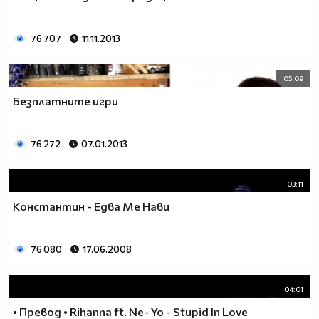
76 707
11.11.2013
05:09
Безплатните игри
76 272
07.01.2013
03:11
Константин - Едва Ме Нави
76 080
17.06.2008
04:01
• Превод • Rihanna ft. Ne- Yo - Stupid In Love