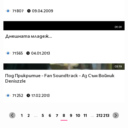
71 807
09.04.2009
01:01
Днешната младеж...
71 565
04.01.2013
03:19
Под Прикритие - Fan Soundtrack - Аз Съм Войник
Deniszzle
71 252
17.02.2013
1
2
...
5
6
7
8
9
10
11
...
212
213