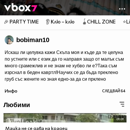
Member of
👾
🎉 PARTY TIME
👂 Клю – клю
🪀CHILL ZONE
⭐Li
bobiman10
Искаш ли целувка кажи Скъпа моя и къде да те целуна
по устните или с език да го направя защо от малък съм
много срaмeжлив и не знам не хубво ли e?Така съм
изрснал в беден кавртл!Научих се да бъда преклено
груб със жените но зная едно-за да си прклено
добър трябва да имаш добро сърце една рап песен на
Инфо
СЛЕДВАЙ
64
Боби_Табелката по прякор bobiman10 ;)
Любими
01:01
Мацка не се дава на крадец