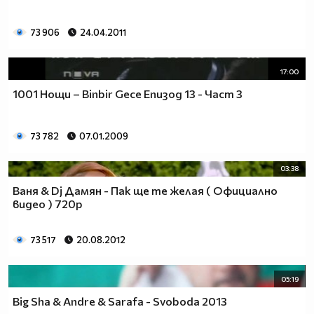
73 906
24.04.2011
17:00
1001 Нощи – Binbir Gece Епизод 13 - Част 3
73 782
07.01.2009
03:38
Ваня & Dj Дамян - Пак ще те желая ( Официално
видео ) 720p
73 517
20.08.2012
05:19
Big Sha & Andre & Sarafa - Svoboda 2013