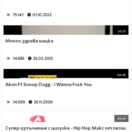
75 147
07.10.2012
00:15
Много здрава мацка
74 685
25.02.2013
04:08
Akon Ft Snoop Dogg - I Wanna Fuck You
74 069
26.11.2006
09:49
Супер изпълнение с цигулка - Hip Hop Микс от песни