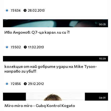
73 634
28.02.2013
00:35
Иво Андонов: Q7-ца карал ли си ?!
73 502
17.02.2013
10:29
колекция от най добрите удари на Mike Tyson-
направо ги уби!!!
72 856
29.12.2012
04:01
Miro miro miro - Gubq Kontrol Kogato