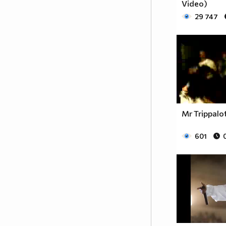
Video)
29 747
Mr Trippalo
601