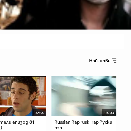
Най-нови
02:54
04:03
ели епизод 81
Russian Rap ruski rap Руски
)
рэп