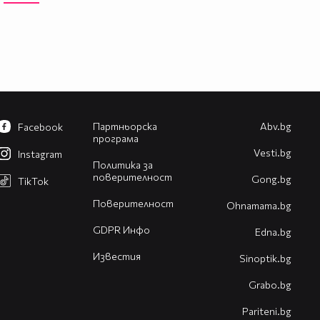
Партньорска
Abv.bg
Facebook
програма
Vesti.bg
Instagram
Политика за
поверителност
Gong.bg
TikTok
Поверителност
Оhnamama.bg
GDPR Инфо
Edna.bg
Известия
Sinoptik.bg
Grabo.bg
Pariteni.bg