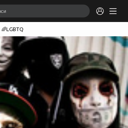
🌈LGBTQ