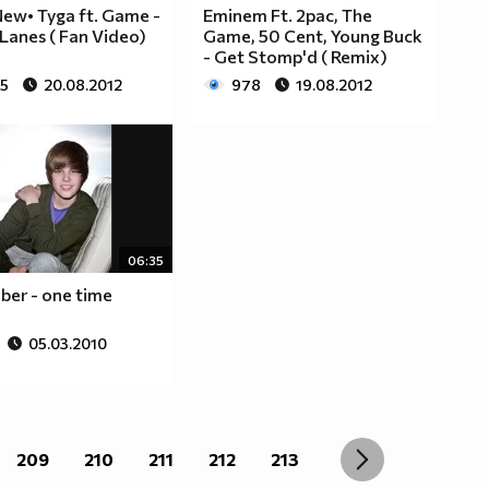
New• Tyga ft. Game -
Eminem Ft. 2pac, The
Lanes ( Fan Video)
Game, 50 Cent, Young Buck
- Get Stomp'd ( Remix)
85
20.08.2012
978
19.08.2012
06:35
iber - one time
05.03.2010
209
210
211
212
213