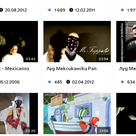
20.08.2012
1 689
12.02.2011
1 97
03:42
02:54
t - Mexicanos
Луд Мексикански Рап
Луд Ме
05.12.2006
485
02.04.2012
634
03:20
21:05