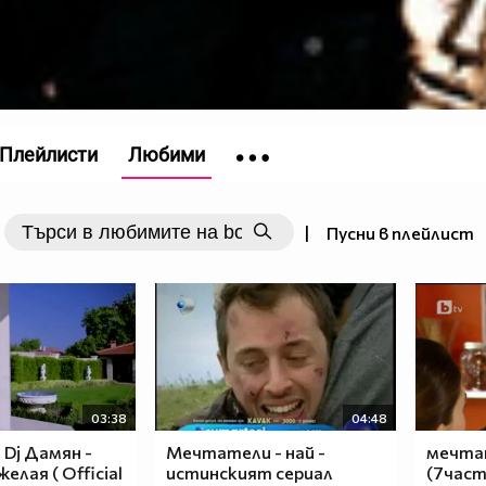
Плейлисти
Любими
|
Пусни в плейлист
03:38
04:48
 Dj Дамян -
Мечтатели - най -
мечтат
елая ( Official
истинският сериал
(7част