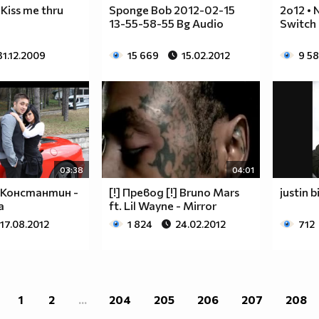
 Kiss me thru
Sponge Bob 2012-02-15
2o12 • 
13-55-58-55 Bg Audio
Switch 
31.12.2009
15 669
15.02.2012
9 5
03:38
04:01
 Константин -
[!] Превод [!] Bruno Mars
justin b
а
ft. Lil Wayne - Mirror
17.08.2012
1 824
24.02.2012
712
1
2
...
204
205
206
207
208