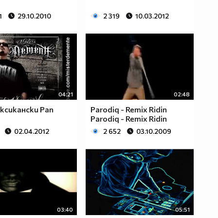
1
29.10.2010
2 319
10.03.2012
04:21
02:48
ксикански Рап
Parodiq - Remix Ridin
Parodiq - Remix Ridin
02.04.2012
2 652
03.10.2009
03:40
05:51