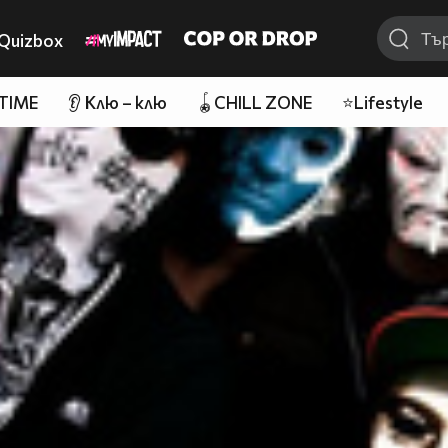
Quizbox
 TIME
👂 Клю – клю
🪀CHILL ZONE
⭐Lifestyle