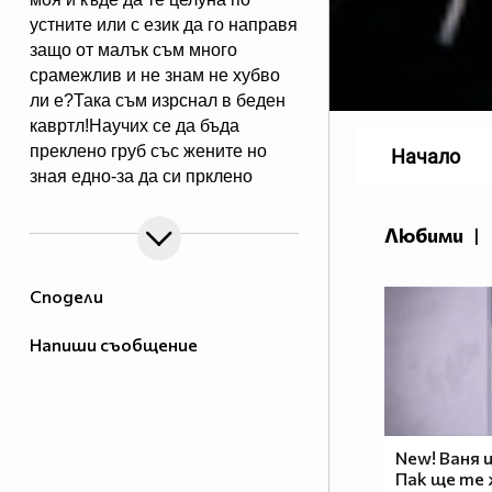
устните или с език да го направя
защо от малък съм много
срaмeжлив и не знам не хубво
ли e?Така съм изрснал в беден
кавртл!Научих се да бъда
преклено груб със жените но
Начало
зная едно-за да си прклено
добър трябва да имаш добро
сърце една рап песен на
Любими
|
Боби_Табелката по прякор
bobiman10 ;)
Сподели
Напиши съобщение
New! Ваня и
Пак ще те ж