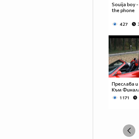
Souija boy -
the phone
427
Преслава и
Към Финал
1 171