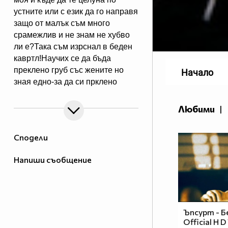
устните или с език да го направя
защо от малък съм много
срaмeжлив и не знам не хубво
ли e?Така съм изрснал в беден
кавртл!Научих се да бъда
преклено груб със жените но
Начало
зная едно-за да си прклено
добър трябва да имаш добро
сърце една рап песен на
Любими
|
Боби_Табелката по прякор
bobiman10 ;)
Сподели
Напиши съобщение
Ъпсурт - Б
Official H D