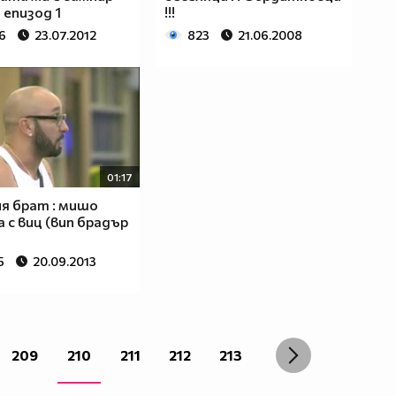
 епизод 1
!!!
6
23.07.2012
823
21.06.2008
01:17
я брат : мишо
а с виц (вип брадър
5
20.09.2013
209
210
211
212
213