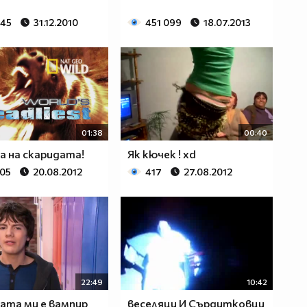
945
31.12.2010
451 099
18.07.2013
01:38
00:40
 на скаридата!
Як кючек ! xd
505
20.08.2012
417
27.08.2012
22:49
10:42
ата ми е вампир
веселяци И Сърдитковци