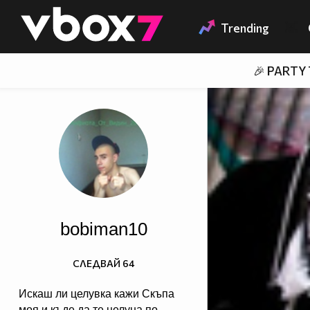
Member of
👾
Trending
🎉 PARTY
bobiman10
СЛЕДВАЙ
64
Искаш ли целувка кажи Скъпа
моя и къде да те целуна по