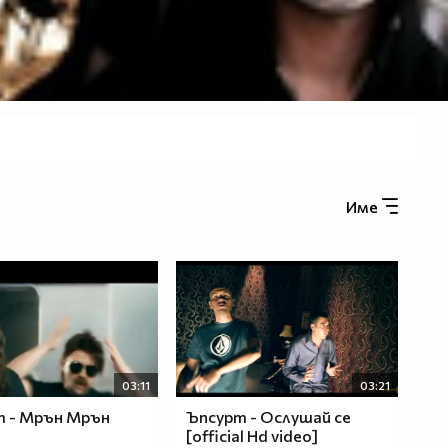
Име
03:11
03:21
 - Мрън Мрън
Ъпсурт - Ослушай се
[official Hd video]