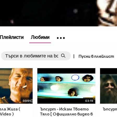
Плейлисти
Любими
|
Пусни в плейлист
03:51
03:19
ела Жига (
Ъпсурт - Искам Твoeто
Ъпсурт
 Video )
Тяло [ Официално видео в