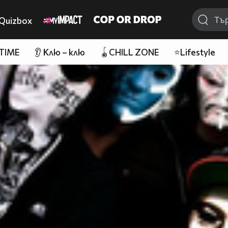
Quizbox
 TIME
👂 Клю – клю
🪀CHILL ZONE
⭐Lifestyle