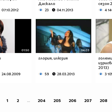
Даскало
сезон 2
07.10.2012
23
04.11.2013
4 14
01:50
04:03
я
глория, илюзия
големи
изригв
2013)
24.08.2009
59
28.03.2013
3 10
1
2
...
204
205
206
207
208