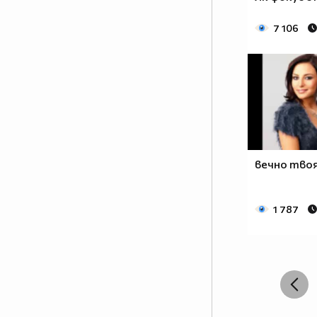
7 106
вечно тво
1 787