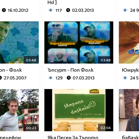
Hd ]
16.10.2012
117
02.03.2013
24 
03:48
03:48
оп - Фолк
Ъпсурт - Поп Фолк
Юмрука
27.05.2007
129
07.03.2013
24 
00:23
02:04
 телефон
Яка Песен За Тъпото
бавачк