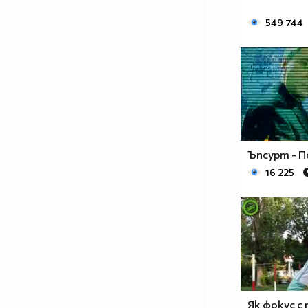
549 744
Ъпсурт - П
16 225
Як фокус с