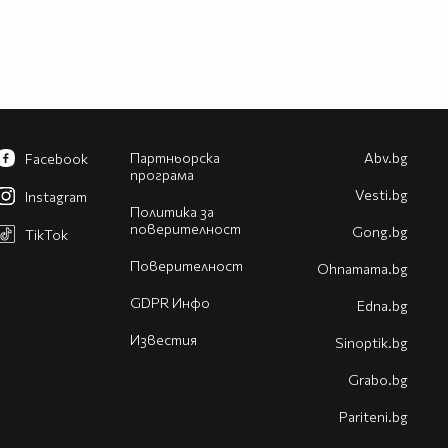
Партньорска
Abv.bg
Facebook
програма
Vesti.bg
Instagram
Политика за
поверителност
Gong.bg
TikTok
Поверителност
Оhnamama.bg
GDPR Инфо
Edna.bg
Известия
Sinoptik.bg
Grabo.bg
Pariteni.bg