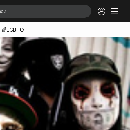
🌈LGBTQ