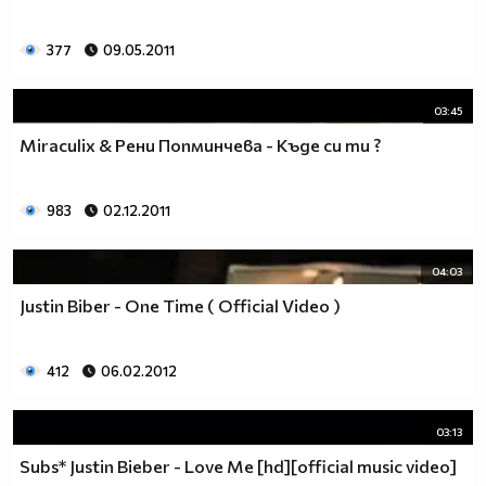
377
09.05.2011
03:45
Miraculix & Рени Попминчева - Къде си ти ?
983
02.12.2011
04:03
Justin Biber - One Time ( Official Video )
412
06.02.2012
03:13
Subs* Justin Bieber - Love Me [hd][official music video]