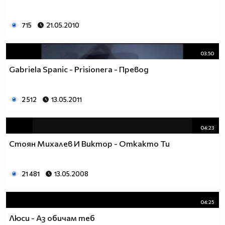
715
21.05.2010
03:50
Gabriela Spanic - Prisionera - Превод
2 512
13.05.2011
04:23
Стоян Михалев И Виктор - Откакто Ти
21 481
13.05.2008
04:25
Люси - Аз обичам теб