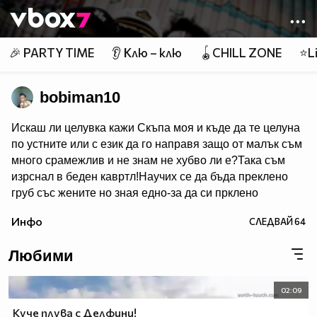
Member of
👾
🎉 PARTY TIME
👂 Клю – клю
🪀CHILL ZONE
⭐Li
bobiman10
Искаш ли целувка кажи Скъпа моя и къде да те целуна
по устните или с език да го направя защо от малък съм
много срaмeжлив и не знам не хубво ли e?Така съм
изрснал в беден кавртл!Научих се да бъда преклено
груб със жените но зная едно-за да си прклено
добър трябва да имаш добро сърце една рап песен на
Инфо
СЛЕДВАЙ
64
Боби_Табелката по прякор bobiman10 ;)
Любими
02:09
Куче плува с Делфини!