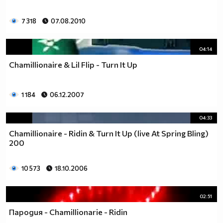
7 318
07.08.2010
04:14
Chamillionaire & Lil Flip - Turn It Up
1 184
06.12.2007
04:33
Chamillionaire - Ridin & Turn It Up (live At Spring Bling)
200
10 573
18.10.2006
02:51
Пародия - Chamillionarie - Ridin