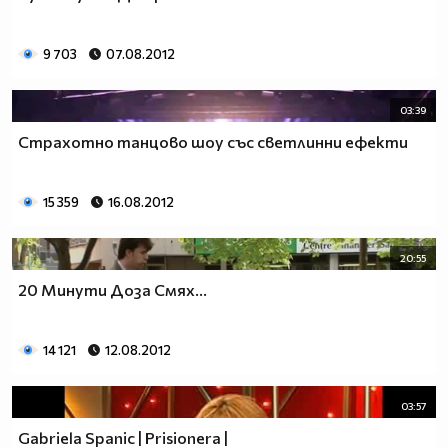
9 703
07.08.2012
03:39
Страхотно танцово шоу със светлинни ефекти
15 359
16.08.2012
20:55
20 Минути Доза Смях...
14 121
12.08.2012
03:57
Gabriela Spanic | Prisionera |