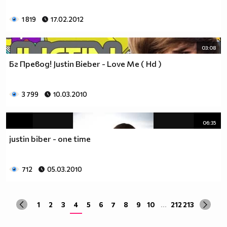
1 819
17.02.2012
03:08
Бг Превод! Justin Bieber - Love Me ( Hd )
3 799
10.03.2010
06:35
justin biber - one time
712
05.03.2010
1
2
3
4
5
6
7
8
9
10
...
212
213