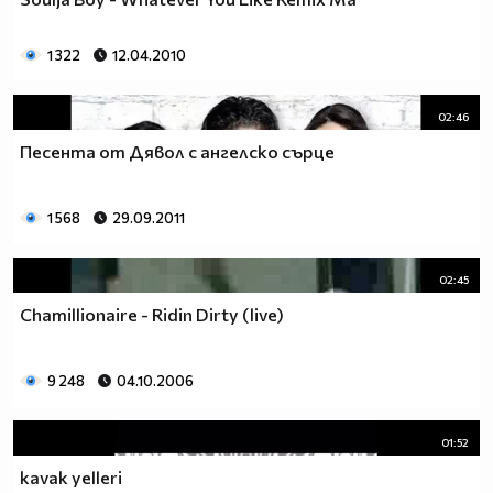
1 322
12.04.2010
02:46
Песента от Дявол с ангелско сърце
1 568
29.09.2011
02:45
Chamillionaire - Ridin Dirty (live)
9 248
04.10.2006
01:52
kavak yelleri