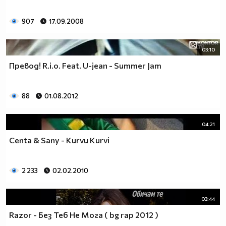
907
17.09.2008
03:10
Превод! R.i.o. Feat. U-jean - Summer Jam
88
01.08.2012
04:21
Centa & Sany - Kurvи Kurvi
2 233
02.02.2010
03:44
Razor - Без Теб Не Мога ( bg rap 2012 )