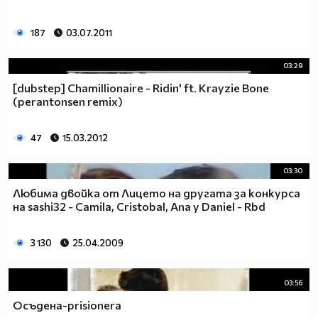
187
03.07.2011
03:29
[dubstep] Chamillionaire - Ridin' ft. Krayzie Bone
(perantonsen remix)
47
15.03.2012
03:30
Любима двойка от Лицето на другата за конкурса
на sashi32 - Camila, Cristobal, Ana y Daniel - Rbd
3 130
25.04.2009
03:56
Осъдена-prisionera