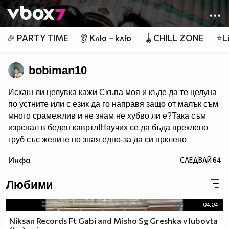
Member of
👾
🎉 PARTY TIME
👂 Клю – клю
🪀CHILL ZONE
⭐Li
bobiman10
Искаш ли целувка кажи Скъпа моя и къде да те целуна
по устните или с език да го направя защо от малък съм
много срaмeжлив и не знам не хубво ли e?Така съм
изрснал в беден кавртл!Научих се да бъда преклено
груб със жените но зная едно-за да си прклено
добър трябва да имаш добро сърце една рап песен на
Инфо
СЛЕДВАЙ
64
Боби_Табелката по прякор bobiman10 ;)
Любими
04:04
Niksan Records Ft Gabi and Misho Sg Greshka v lubovta