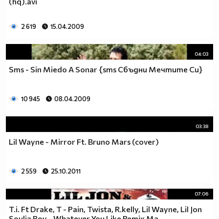
(hq).avi
2 619
15.04.2009
04:03
Sms - Sin Miedo A Sonar {sms Сбъдни Мечтите Си}
10 945
08.04.2009
03:38
Lil Wayne - Mirror Ft. Bruno Mars (cover)
2 559
25.10.2011
07:06
T.i. Ft Drake, T - Pain, Twista, R.kelly, Lil Wayne, Lil Jon
Soulja Boy - Whatever You Like Remix Ma