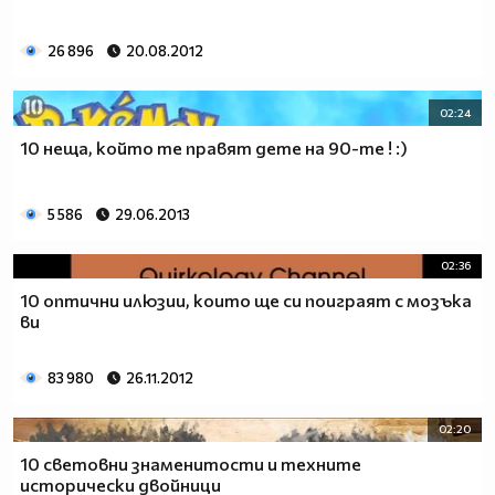
26 896
20.08.2012
02:24
10 неща, който те правят дете на 90-те ! :)
5 586
29.06.2013
02:36
10 оптични илюзии, които ще си поиграят с мозъка
ви
83 980
26.11.2012
02:20
10 световни знаменитости и техните
исторически двойници