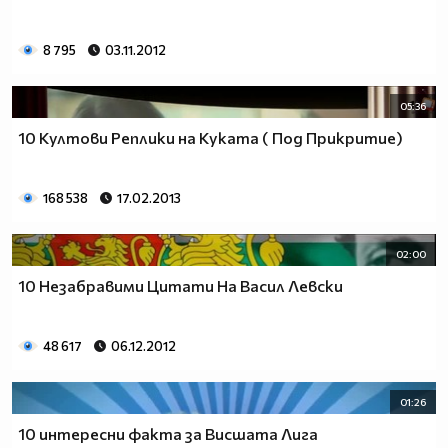
8 795
03.11.2012
05:36
10 Култови Реплики на Куката ( Под Прикритие)
168 538
17.02.2013
02:00
10 Незабравими Цитати На Васил Левски
48 617
06.12.2012
01:26
10 интересни факта за Висшата Лига