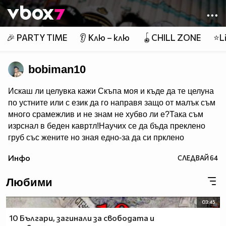
Member of
👾
🎉 PARTY TIME
👂 Клю – клю
🪀CHILL ZONE
⭐Li
bobiman10
Искаш ли целувка кажи Скъпа моя и къде да те целуна
по устните или с език да го направя защо от малък съм
много срaмeжлив и не знам не хубво ли e?Така съм
изрснал в беден кавртл!Научих се да бъда преклено
груб със жените но зная едно-за да си прклено
добър трябва да имаш добро сърце една рап песен на
Инфо
СЛЕДВАЙ
64
Боби_Табелката по прякор bobiman10 ;)
Любими
03:45
10 Българи, загинали за свободата и