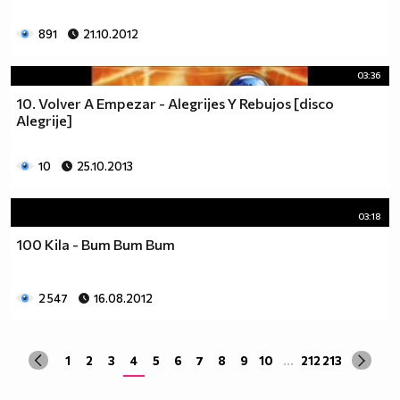
891
21.10.2012
03:36
10. Volver A Empezar - Alegrijes Y Rebujos [disco
Alegrije]
10
25.10.2013
03:18
100 Kila - Bum Bum Bum
2 547
16.08.2012
1
2
3
4
5
6
7
8
9
10
...
212
213