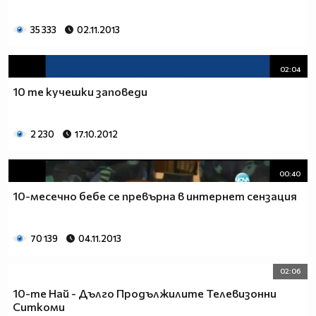
35 333
02.11.2013
02:04
10 те кучешки заповеди
2 230
17.10.2012
00:40
10-месечно бебе се превърна в интернет сензация
70 139
04.11.2013
02:06
10-те Най - Дълго Продължилите Телевизонни
Ситкоми