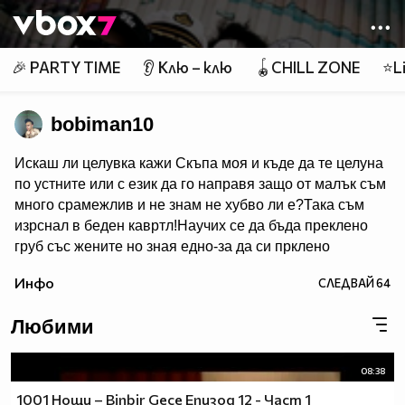
Member of
👾
🎉 PARTY TIME
👂 Клю – клю
🪀CHILL ZONE
⭐Li
bobiman10
Искаш ли целувка кажи Скъпа моя и къде да те целуна
по устните или с език да го направя защо от малък съм
много срaмeжлив и не знам не хубво ли e?Така съм
изрснал в беден кавртл!Научих се да бъда преклено
груб със жените но зная едно-за да си прклено
добър трябва да имаш добро сърце една рап песен на
Инфо
СЛЕДВАЙ
64
Боби_Табелката по прякор bobiman10 ;)
Любими
08:38
1001 Нощи – Binbir Gece Епизод 12 - Част 1