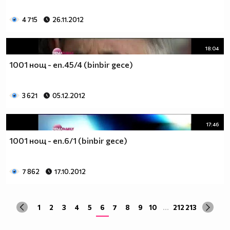
4 715
26.11.2012
18:04
1001 нощ - еп.45/4 (binbir gece)
3 621
05.12.2012
17:46
1001 нощ - еп.6/1 (binbir gece)
7 862
17.10.2012
1
2
3
4
5
6
7
8
9
10
...
212
213