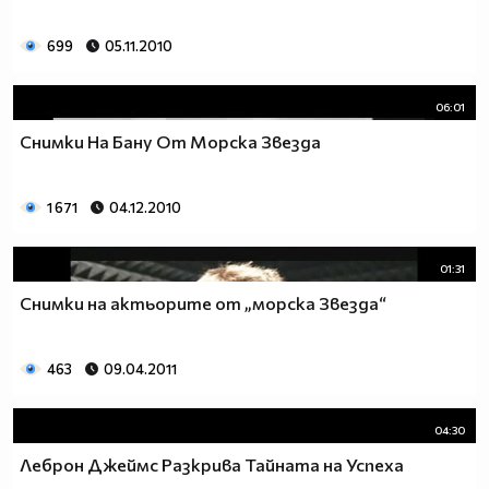
699
05.11.2010
06:01
Снимки На Бану От Морска Звезда
1 671
04.12.2010
01:31
Снимки на актьорите от „морска Звезда“
463
09.04.2011
04:30
Леброн Джеймс Разкрива Тайната на Успеха