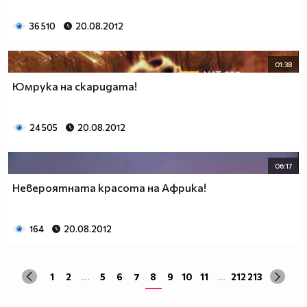
36 510
20.08.2012
01:38
Юмрука на скаридата!
24 505
20.08.2012
06:17
Невероятната красота на Африка!
164
20.08.2012
1
2
...
5
6
7
8
9
10
11
...
212
213