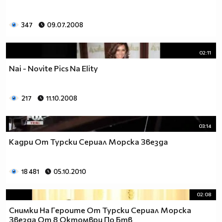
347
09.07.2008
02:11
Nai - Novite Pics Na Elity
217
11.10.2008
03:14
Кадри От Турски Сериал Морска Звезда
18 481
05.10.2010
02:08
Снимки На Героите От Турски Сериал Морска
Звезда От 8 Октомври По Бтв