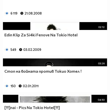
6 119
21.08.2008
02:12
Edin Klip Za Si4ki Fenove Na Tokio Hotel
549
03.02.2009
03:26
Стоп на войната против Токио Хотел !
150
02.01.2011
04:50
[!!!]nai - Pics Na Tokio Hotel[!!!]