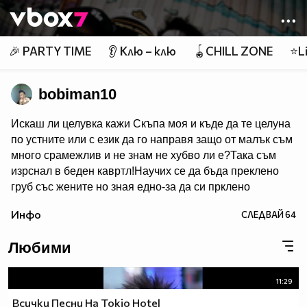
Member of
👾
🎉 PARTY TIME
👂 Клю – клю
🪀CHILL ZONE
⭐Li
bobiman10
Искаш ли целувка кажи Скъпа моя и къде да те целуна
по устните или с език да го направя защо от малък съм
много срaмeжлив и не знам не хубво ли e?Така съм
изрснал в беден кавртл!Научих се да бъда преклено
груб със жените но зная едно-за да си прклено
добър трябва да имаш добро сърце една рап песен на
Инфо
СЛЕДВАЙ
64
Боби_Табелката по прякор bobiman10 ;)
Любими
11:29
Всички Песни На Tokio Hotel