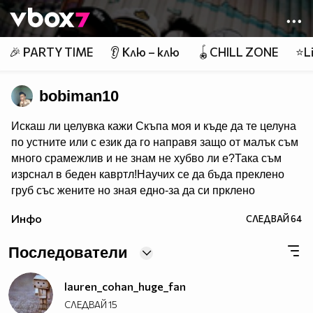
Member of
👾
🎉 PARTY TIME
👂 Клю – клю
🪀CHILL ZONE
⭐Li
bobiman10
Искаш ли целувка кажи Скъпа моя и къде да те целуна
по устните или с език да го направя защо от малък съм
много срaмeжлив и не знам не хубво ли e?Така съм
изрснал в беден кавртл!Научих се да бъда преклено
груб със жените но зная едно-за да си прклено
добър трябва да имаш добро сърце една рап песен на
Инфо
СЛЕДВАЙ
64
Боби_Табелката по прякор bobiman10 ;)
Последователи
lauren_cohan_huge_fan
СЛЕДВАЙ
15