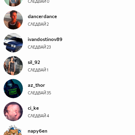
СЛЕДВАЙ
0
dancerdance
СЛЕДВАЙ
2
ivandostinov89
СЛЕДВАЙ
23
sil_92
СЛЕДВАЙ
1
az_thor
СЛЕДВАЙ
35
ci_ke
СЛЕДВАЙ
4
napy6en