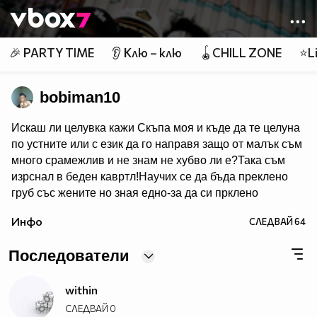
Member of
👾
🎉 PARTY TIME
👂 Клю – клю
🪀CHILL ZONE
⭐Li
bobiman10
Искаш ли целувка кажи Скъпа моя и къде да те целуна
по устните или с език да го направя защо от малък съм
много срaмeжлив и не знам не хубво ли e?Така съм
изрснал в беден кавртл!Научих се да бъда преклено
груб със жените но зная едно-за да си прклено
добър трябва да имаш добро сърце една рап песен на
Инфо
СЛЕДВАЙ
64
Боби_Табелката по прякор bobiman10 ;)
Последователи
within
СЛЕДВАЙ
0