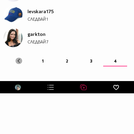
levskara175
СЛЕДВАЙ
1
garkton
СЛЕДВАЙ
7
1
2
3
4