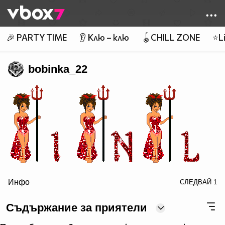
Member of
👾
🎉 PARTY TIME
👂 Клю – клю
🪀CHILL ZONE
⭐Li
bobinka_22
Инфо
СЛЕДВАЙ
1
Съдържание за приятели