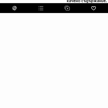
качено съдържание.
border=0>