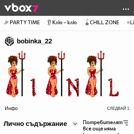
Member of
👾
🎉 PARTY TIME
👂 Клю – клю
🪀CHILL ZONE
⭐Li
bobinka_22
Инфо
СЛЕДВАЙ
1
Потребителят
Лично съдържание
все още няма