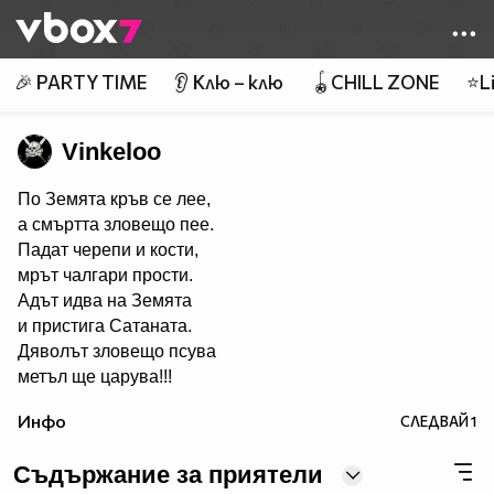
Member of
👾
🎉 PARTY TIME
👂 Клю – клю
🪀CHILL ZONE
⭐Li
Vinkeloo
По Земята кръв се лее,
а смъртта зловещо пее.
Падат черепи и кости,
мрът чалгари прости.
Адът идва на Земята
и пристига Сатаната.
Дяволът зловещо псува
метъл ще царува!!!
Инфо
СЛЕДВАЙ
1
Съдържание за приятели