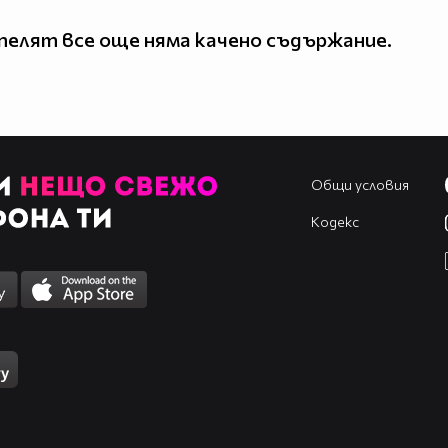
елят все още няма качено съдържание.
Общи условия
Кодекс