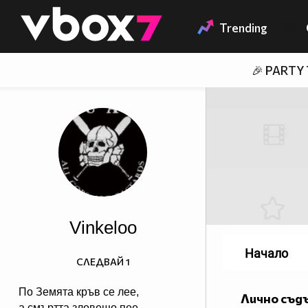
Member of
👾
Trending
🎉 PARTY
Vinkeloo
Начало
СЛЕДВАЙ
1
По Земята кръв се лее,
Лично съд
а смъртта зловещо пее.