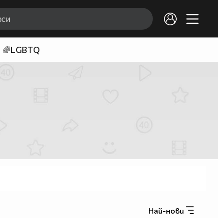
🌈LGBTQ
Най-нови