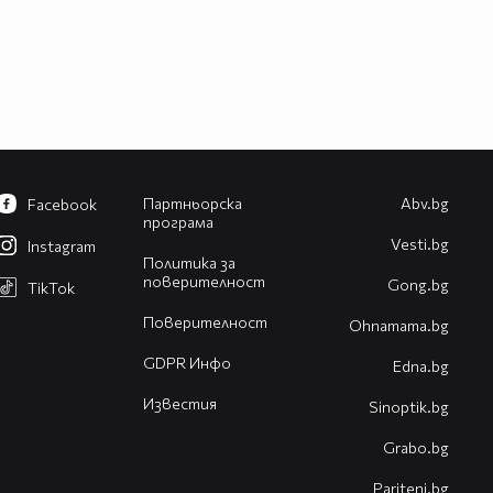
Партньорска
Abv.bg
Facebook
програма
Vesti.bg
Instagram
Политика за
поверителност
Gong.bg
TikTok
Поверителност
Оhnamama.bg
GDPR Инфо
Edna.bg
Известия
Sinoptik.bg
Grabo.bg
Pariteni.bg