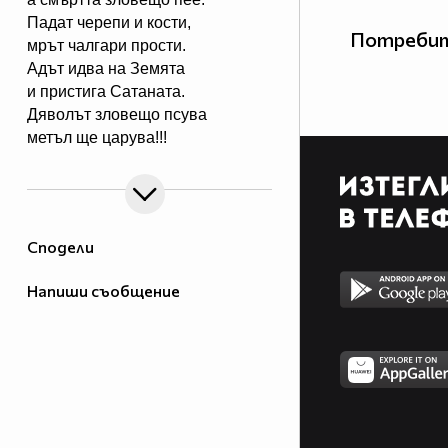
Падат черепи и кости,
Потребит
мрът чалгари прости.
Адът идва на Земята
и пристига Сатаната.
Дяволът зловещо псува
метъл ще царува!!!
Сподели
Напиши съобщение