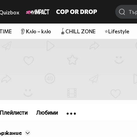
Quizbox
 TIME
👂 Клю – клю
🪀CHILL ZONE
⭐Lifestyle
Плейлисти
Любими
ържание