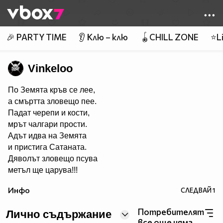
Member of
👾
🎉 PARTY TIME
👂 Клю – клю
🪀CHILL ZONE
⭐Li
Vinkeloo
По Земята кръв се лее,
а смъртта зловещо пее.
Падат черепи и кости,
мрът чалгари прости.
Адът идва на Земята
и пристига Сатаната.
Дяволът зловещо псува
метъл ще царува!!!
Инфо
СЛЕДВАЙ
1
Потребителят
Лично съдържание
все още няма