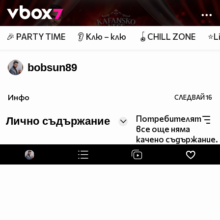
Member of
👾
🎉 PARTY TIME
👂 Клю – клю
🪀CHILL ZONE
⭐Li
bobsun89
Инфо
СЛЕДВАЙ
16
Потребителят
Лично съдържание
все още няма
качено съдържание.